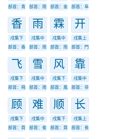
部首：青
部首：雨
部首：金
部首：阜
香
雨
霖
开
戌集下
戌集中
戌集中
戌集上
部首：香
部首：雨
部首：雨
部首：門
飞
雪
风
靠
戌集下
戌集中
戌集下
戌集中
部首：飛
部首：雨
部首：風
部首：非
顾
难
顺
长
戌集下
戌集中
戌集下
戌集上
部首：頁
部首：隹
部首：頁
部首：長