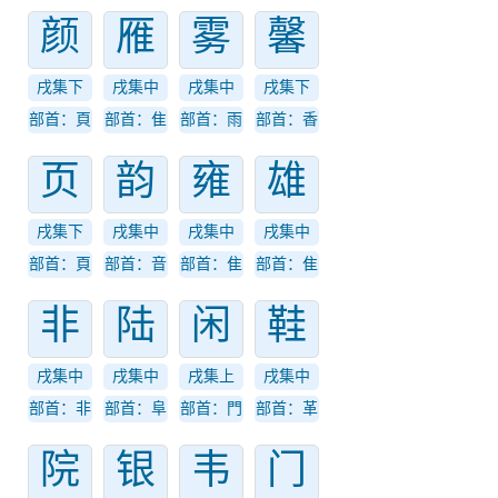
颜
雁
雾
馨
戌集下
戌集中
戌集中
戌集下
部首：頁
部首：隹
部首：雨
部首：香
页
韵
雍
雄
戌集下
戌集中
戌集中
戌集中
部首：頁
部首：音
部首：隹
部首：隹
非
陆
闲
鞋
戌集中
戌集中
戌集上
戌集中
部首：非
部首：阜
部首：門
部首：革
院
银
韦
门