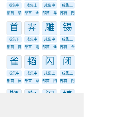
戌集中
戌集上
戌集中
戌集上
部首：阜
部首：金
部首：韋
部首：門
首
霁
雕
锡
戌集下
戌集中
戌集中
戌集上
部首：首
部首：雨
部首：隹
部首：金
雀
韬
闪
闭
戌集中
戌集中
戌集上
戌集上
部首：隹
部首：韋
部首：門
部首：門
鞭
陶
闵
靖
戌集中
戌集中
戌集上
戌集中
部首：革
部首：阜
部首：門
部首：青