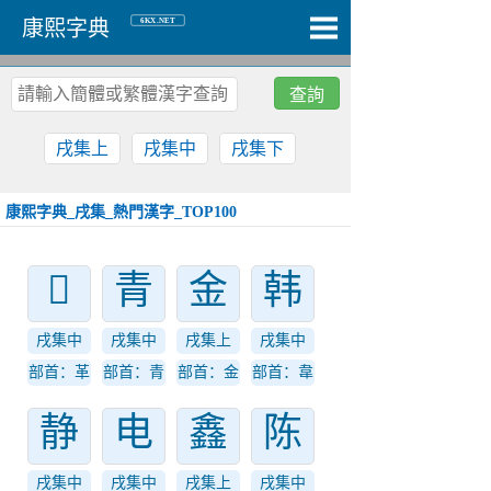
6KX.NET
康熙字典
查詢
戌集上
戌集中
戌集下
康熙字典_戌集_熱門漢字_TOP100
𩎉
青
金
韩
戌集中
戌集中
戌集上
戌集中
部首：革
部首：青
部首：金
部首：韋
静
电
鑫
陈
戌集中
戌集中
戌集上
戌集中