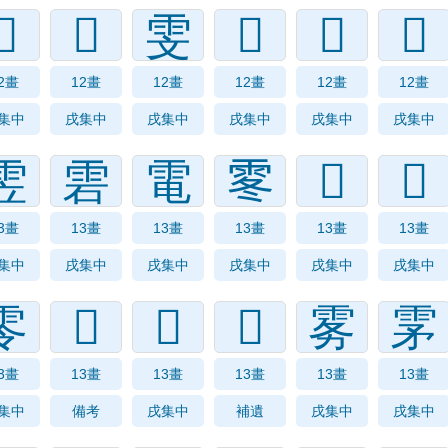
𩂃
𩂄
雯
𩂉
𩂒
𩂇
2畫
12畫
12畫
12畫
12畫
12畫
集中
戌集中
戌集中
戌集中
戌集中
戌集中
雴
雼
電
𩂓
𩂔
𩂕
3畫
13畫
13畫
13畫
13畫
13畫
集中
戌集中
戌集中
戌集中
戌集中
戌集中
零
𩂞
𩂗
𩂡
雾
雺
3畫
13畫
13畫
13畫
13畫
13畫
集中
備考
戌集中
補遺
戌集中
戌集中