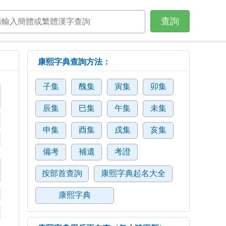
查詢
康熙字典查詢方法：
子集
醜集
寅集
卯集
辰集
巳集
午集
未集
申集
酉集
戌集
亥集
備考
補遺
考證
按部首查詢
康熙字典起名大全
康熙字典