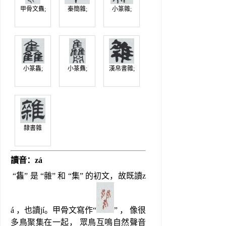
甲骨文䨊;
秦簡雜;
小篆雜;
小篆雥;
小篆䨊;
漢帛書雜;
隸書雜
讀音：zá
 “雥” 是 “雜” 和 “集” 的初文，故既讀z
á ，也讀jí。甲骨文寫作“
” ， 像很
多鳥聚集在一起， 眾鳥互鳴自然聲音