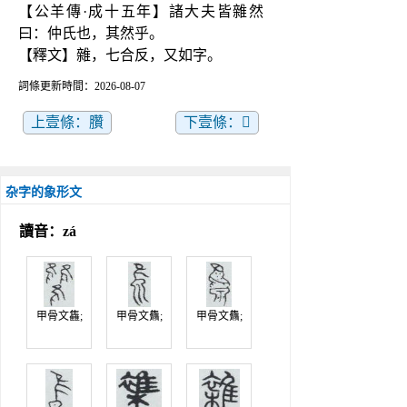
【公羊傳·成十五年】諸大夫皆雜然
曰：仲氏也，其然乎。
【釋文】雜，七合反，又如字。
詞條更新時間：2026-08-07
上壹條：臢
下壹條：𠰙
杂字的象形文
讀音：zá
甲骨文雥;
甲骨文䨊;
甲骨文䨊;