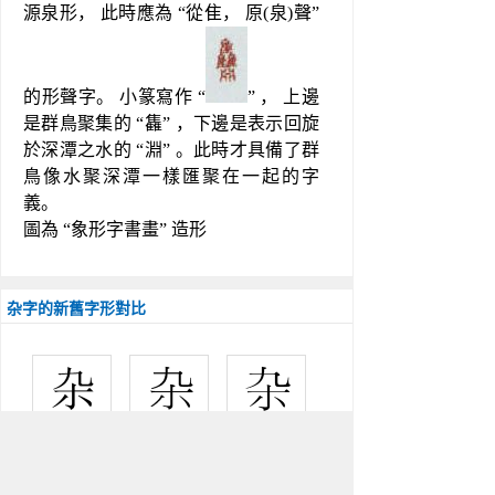
源泉形， 此時應為 “從隹， 原(泉)聲” 
的形聲字。 小篆寫作 “
” ， 上邊
是群鳥聚集的 “雥” ，下邊是表示回旋
於深潭之水的 “淵” 。此時才具備了群
鳥像水聚深潭一樣匯聚在一起的字
義。
圖為 “象形字書畫” 造形
杂字的新舊字形對比
中国大陆 
台湾 
韩国 