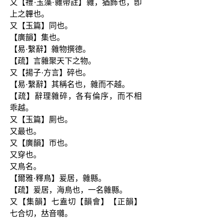
又【禮·玉藻·雜帶註】雜，猶飾也，卽
上之韠也。
又【玉篇】同也。
【廣韻】集也。
【易·繫辭】雜物撰德。
【疏】言雜聚天下之物。
又【揚子·方言】碎也。
【易·繫辭】其稱名也，雜而不越。
【疏】辭理雜碎，各有倫序，而不相
乖越。
又【玉篇】厠也。
又最也。
又【廣韻】帀也。
又穿也。
又鳥名。
【爾雅·釋鳥】爰居，雜縣。
【疏】爰居，海鳥也，一名雜縣。
又【集韻】七盍切【韻會】【正韻】
七合切，𠀤音囃。