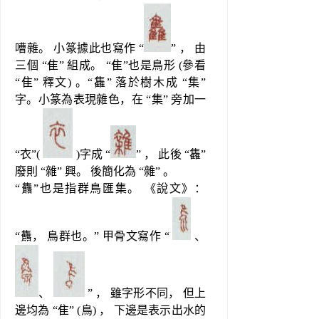
嘈雜。 小篆據此也寫作 “
” ， 由
三個 “隹” 組成。 “隹”也是鳥形 (參看 
“隹” 釋文) 。“雥” 落於樹木成 “集” 
字。小篆為表現雜色，在 “集” 旁加一 
“衣”( 
 )字成 “
” ， 此後 “雥”
廢則 “雜” 興。 後簡化為 “雜” 。
“䨊”也是指群鳥匯集。 《說文》： 
“䨊， 鳥群也。” 甲骨文寫作 “ 
 、
、 
 ” ， 雖字形不同， 但上
邊均為 “隹” (鳥) ， 下邊是表示出水的