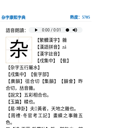
熱度：5705
杂字康熙字典
語音朗讀：
【繁體漢字】雜
杂
【漢語拼音】zá
【漢字註音】
【戌集中】【隹】
【杂字五行屬水】
【戌集中】【隹字部】
【廣韻】徂合切【集韻】【韻會】昨
合切，𠀤音䕹。
【說文】五彩相合也。
【玉篇】糅也。
【易·坤卦】夫𤣥黃者，天地之雜也。
【周禮·冬官考工記】畫繢之事雜五
色。