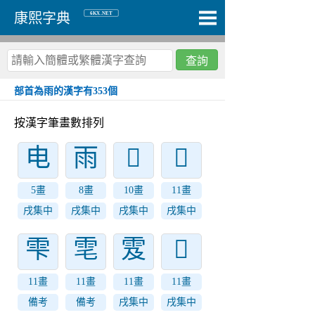
6KX.NET
康熙字典
查詢
部首為雨的漢字有353個
按漢字筆畫數排列
电
雨
𩁷
𩁻
5畫
8畫
10畫
11畫
戌集中
戌集中
戌集中
戌集中
雫
䨋
雭
𩁺
11畫
11畫
11畫
11畫
備考
備考
戌集中
戌集中