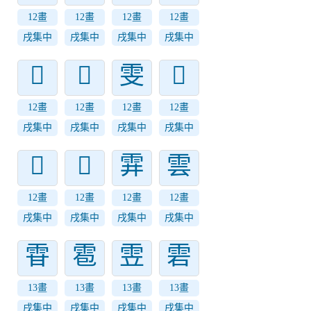
12畫
12畫
12畫
12畫
戌集中
戌集中
戌集中
戌集中
𩂃
𩂄
雯
𩂉
12畫
12畫
12畫
12畫
戌集中
戌集中
戌集中
戌集中
𩂒
𩂇
䨍
雲
12畫
12畫
12畫
12畫
戌集中
戌集中
戌集中
戌集中
雸
雹
雴
雼
13畫
13畫
13畫
13畫
戌集中
戌集中
戌集中
戌集中