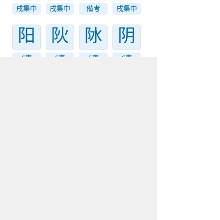
戌集中
戌集中
備考
戌集中
阳
阦
阥
阴
6畫
6畫
6畫
6畫
戌集中
戌集中
戌集中
戌集中
阭
阵
阯
阿
6畫
6畫
6畫
7畫
戌集中
戌集中
戌集中
戌集中
陈
𨸬
陂
𨸼
7畫
7畫
7畫
7畫
戌集中
戌集中
戌集中
備考