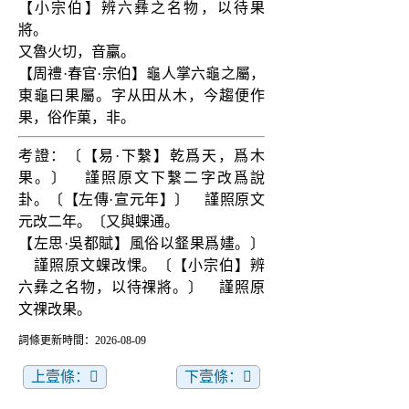
【小宗伯】辨六彝之名物，以待果
將。
又魯火切，音臝。
【周禮·春官·宗伯】龜人掌六龜之屬，
東龜曰果屬。字从田从木，今趨便作
果，俗作菓，非。
考證：〔【易·下繫】乾爲天，爲木
果。〕　謹照原文下繫二字改爲說
卦。〔【左傳·宣元年】〕　謹照原文
元改二年。〔又與蜾通。
【左思·吳都賦】風俗以韰果爲嫿。〕
　謹照原文蜾改惈。〔【小宗伯】辨
六彝之名物，以待祼將。〕　謹照原
文祼改果。
詞條更新時間：2026-08-09
上壹條：𥁁
下壹條：𣐭