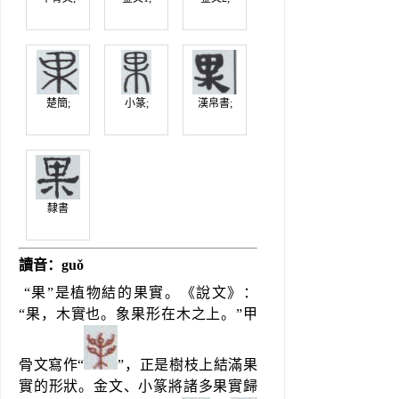
楚簡;
小篆;
漢帛書;
隸書
讀音：guǒ
 “果”是植物結的果實。《說文》： 
“果，木實也。象果形在木之上。”甲
骨文寫作“
”，正是樹枝上結滿果
實的形狀。金文、小篆將諸多果實歸