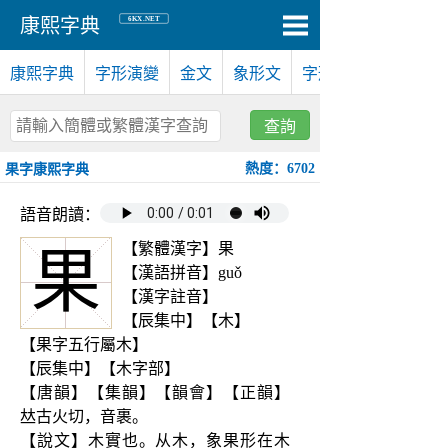
6KX.NET
康熙字典
康熙字典
字形演變
金文
象形文
字形對比
查詢
熱度：6702
果字康熙字典
語音朗讀：
【繁體漢字】果
果
【漢語拼音】guǒ
【漢字註音】
【辰集中】【木】
【果字五行屬木】
【辰集中】【木字部】
【唐韻】【集韻】【韻會】【正韻】
𠀤古火切，音裹。
【說文】木實也。从木，象果形在木