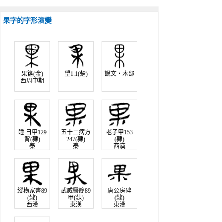
果字的字形演變
果簋(金)
望1.1(楚)
說文‧木部
西周中期
睡.日甲129
五十二病方
老子甲153
背(隸)
247(隸)
(隸)
秦
秦
西漢
縱橫家書89
武威醫簡89
唐公房碑
(隸)
甲(隸)
(隸)
西漢
東漢
東漢