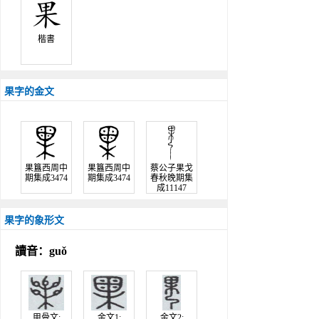
楷書
果字的金文
果簋西周中
果簋西周中
蔡公子果戈
期集成3474
期集成3474
春秋晚期集
成11147
果字的象形文
讀音：guǒ
甲骨文;
金文1;
金文2;