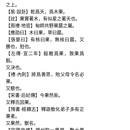
之上。
【易·說卦】乾爲天，爲木果。
【註】果實著木，有似星之著天也。
【周禮·地官】甸師共野果蓏之屬。
【應劭曰】木曰果，草曰蓏。
【張晏曰】有核曰果，無核曰蓏。又
勝也，尅也。
【左傳·宣二年】殺敵爲果，致果爲
毅。
又決也。
【禮·內則】將爲善思，貽父母令名必
果。
又驗也。
【宋書·后妃傳】今果然矣。
又釋氏因果。
【隋書·經籍志】釋迦敎化弟子多有正
果者。
又果然，獸名。