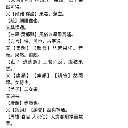
【宋國史補】揚州取一果然，數十果
然可得。
又【爾雅·釋蟲】果蠃，蒲盧。
【疏】細腰蠭也。
又與惈通。
【左思·吳都賦】風俗以韰果爲嫿。
【方言】惈，勇也，古字通。
又【集韻】【韻會】𠀤苦果切。音
顆。果然。飽貌。
【莊子·逍遙遊】三餐而反，腹猶果
然。
又【唐韻】【集韻】【韻會】𠀤同
婐。女侍也。
【孟子】二女果。
又通裸。
【廣韻】赤體也。
又【集韻】【韻會】𠀤與祼通。
【周禮·春官·大宗伯】大賔客則攝而載
果。