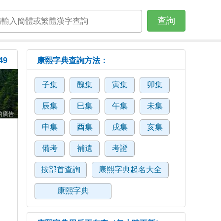
查詢
49
康熙字典查詢方法：
子集
醜集
寅集
卯集
辰集
巳集
午集
未集
的廣告
申集
酉集
戌集
亥集
備考
補遺
考證
按部首查詢
康熙字典起名大全
康熙字典