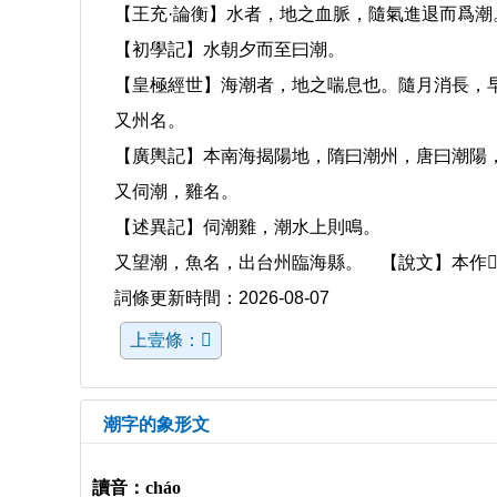
【王充·論衡】水者，地之血脈，隨氣進退而爲潮
【初學記】水朝夕而至曰潮。
【皇極經世】海潮者，地之喘息也。隨月消長，
又州名。
【廣輿記】本南海揭陽地，隋曰潮州，唐曰潮陽
又伺潮，雞名。
【述異記】伺潮雞，潮水上則鳴。
又望潮，魚名，出台州臨海縣。 【說文】本作
詞條更新時間：2026-08-07
上壹條：𡼼
潮字的象形文
讀音：cháo