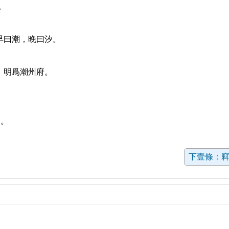
。
早曰潮，晚曰汐。
，明爲潮州府。
。
下壹條：