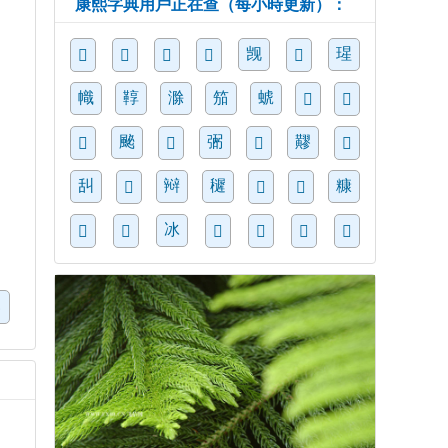
康熙字典用戶正在查（每小時更新）：
觊
瑆
𧚉
𣫩
𣧎
𩕴
𦣿
幟
鞟
滁
笳
䗂
𪙽
𧈰
䫾
弻
䵏
𢾺
𤑣
𣳃
𠩆
舏
㦚
䆈
糠
𩴣
𤭣
𥭮
冰
𤾻
𨇧
𧉥
𠟕
𤯠
𧇦
窲