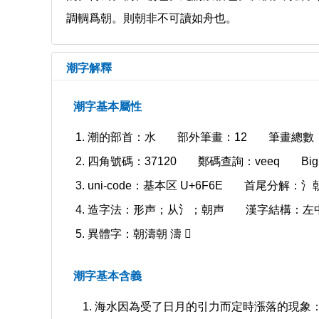
調輖爲朝。則朝非不可讀如舟也。
潮字解釋
潮字基本屬性
潮的部首：水
部外筆畫：12
筆畫總數：
四角號碼：37120
鄭碼查詢：veeq
Bi
uni-code：基本区 U+6F6E
首尾分解：氵
造字法：形声；从氵；朝声
漢字結構：左
異體字：朝濤朝 濤 𣶃
潮字基本含義
海水因為受了日月的引力而定時漲落的現象