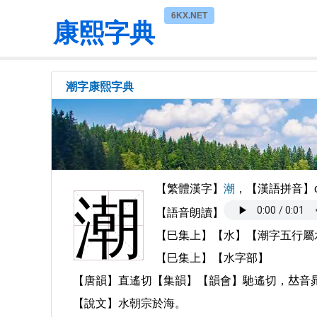
6KX.NET
康熙字典
潮字康熙字典
【繁體漢字】
潮
，【漢語拼音】c
潮
【語音朗讀】
【巳集上】【水】【潮字五行屬
【巳集上】【水字部】
【唐韻】直遙切【集韻】【韻會】馳遙切，𠀤音
【說文】水朝宗於海。