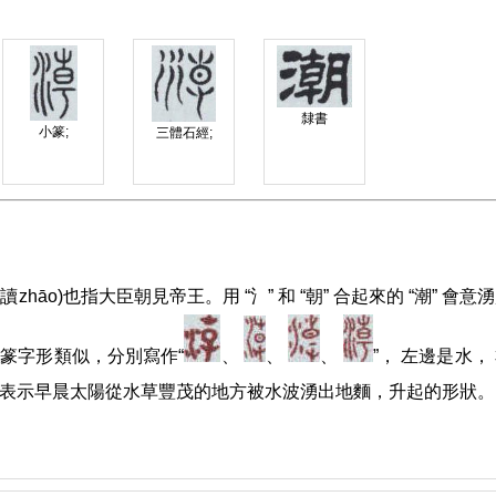
隸書
小篆;
三體石經;
晨 (讀zhāo)也指大臣朝見帝王。用 “氵” 和 “朝” 合起來的 “潮” 會意
篆字形類似，分別寫作“
、
、
、
”， 左邊是水，
小草)組成，表示早晨太陽從水草豐茂的地方被水波湧出地麵，升起的形狀。