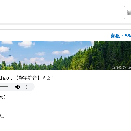
熱度：58
由谷歌提供
háo，【漢字註音】ㄔㄠˊ
水】
晁。