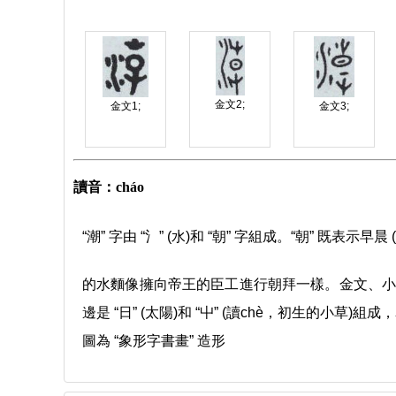
金文2;
金文1;
金文3;
讀音：cháo
“潮” 字由 “氵” (水)和 “朝” 字組成。“朝” 既表示早
的水麵像擁向帝王的臣工進行朝拜一樣。金文、小
邊是 “日” (太陽)和 “屮” (讀chè，初生的
圖為 “象形字書畫” 造形