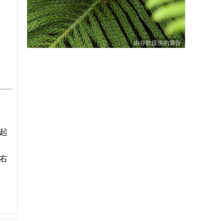
由谷歌提供的廣告
湧起
 右