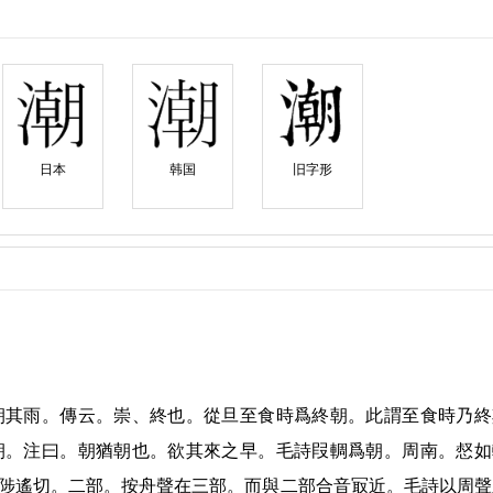
日本
韩国
旧字形
朝其雨。傳云。崇、終也。從旦至食時爲終朝。此謂至食時乃終
朝。注曰。朝猶朝也。欲其來之早。毛詩叚輖爲朝。周南。惄如
陟遙切。二部。按舟聲在三部。而與二部合音冣近。毛詩以周聲