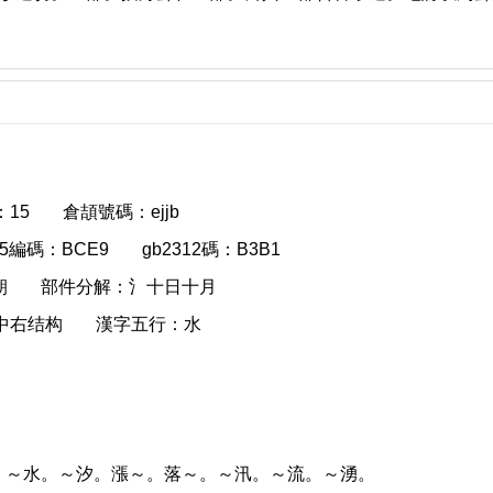
15
倉頡號碼：ejjb
g5編碼：BCE9
gb2312碼：B3B1
朝
部件分解：氵十日十月
中右结构
漢字五行：水
：～水。～汐。漲～。落～。～汛。～流。～湧。