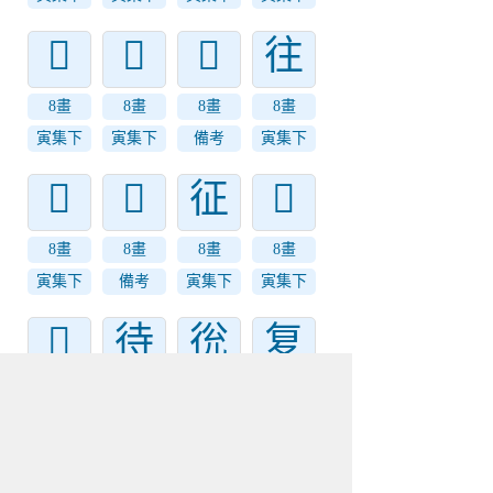
𢓒
𢓔
𢓘
往
8畫
8畫
8畫
8畫
寅集下
寅集下
備考
寅集下
𢓕
𢓙
征
𢓓
8畫
8畫
8畫
8畫
寅集下
備考
寅集下
寅集下
𢓗
待
㣞
复
9畫
9畫
9畫
9畫
寅集下
寅集下
寅集下
寅集下
𢓜
很
後
徊