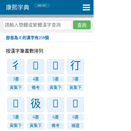
6KX.NET
康熙字典
查詢
部首為彳的漢字有259個
按漢字筆畫數排列
彳
𢒽
𢒿
㣔
3畫
4畫
5畫
5畫
寅集下
備考
寅集下
寅集下
𢒾
彶
𢓂
𢓃
5畫
6畫
6畫
6畫
寅集下
寅集下
備考
補遺