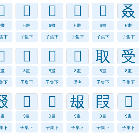
𠬪
𠬩
𠬭
𠬮
𠬫
叒
6畫
6畫
6畫
6畫
6畫
6畫
集下
子集下
子集下
子集下
子集下
子集下
𠬲
𠬼
𠬻
𠬾
取
受
7畫
8畫
8畫
8畫
8畫
8畫
集下
子集下
子集下
備考
子集下
子集下
叕
𠬿
𠭁
叝
叚
𠭂
8畫
9畫
9畫
9畫
9畫
9畫
集下
子集下
子集下
子集下
子集下
子集下