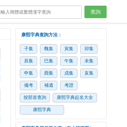
查詢
康熙字典查詢方法：
子集
醜集
寅集
卯集
辰集
巳集
午集
未集
申集
酉集
戌集
亥集
備考
補遺
考證
按部首查詢
康熙字典起名大全
康熙字典