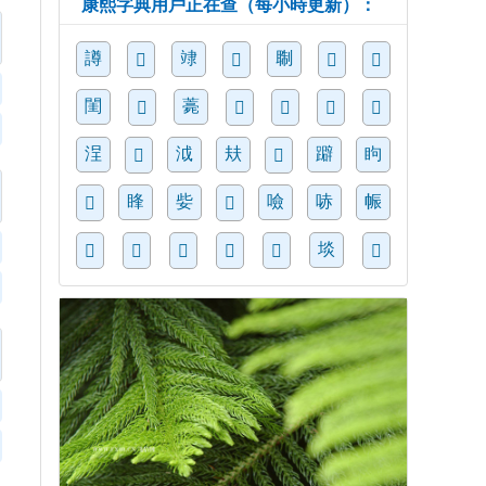
康熙字典用戶正在查（每小時更新）：
譐
䇐
䎺
𠈇
𨘢
𦶕
𩙗
閨
薧
𠖚
𧏓
𣎒
𩀕
𣽰
浧
泧
㚘
躃
眗
𩋝
𣚊
䀱
姕
噞
哧
帪
𠴢
𠨭
埮
𡿡
𢼃
𩬰
𩙜
𣪬
𣄉