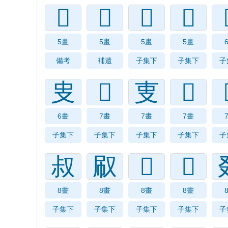
𠬦
𠬥
𠬢
𠬬
5畫
5畫
5畫
5畫
備考
補遺
子集下
子集下
子
㕜
𠬳
叓
𠬱
6畫
7畫
7畫
7畫
子集下
子集下
子集下
子集下
子
叔
㕞
𠬹
𠬺
8畫
8畫
8畫
8畫
子集下
子集下
子集下
子集下
子