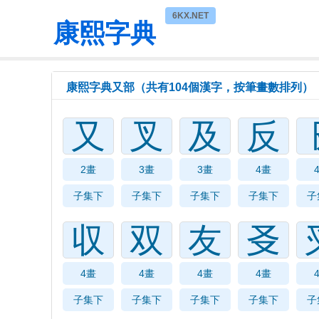
6KX.NET
康熙字典
康熙字典又部（共有104個漢字，按筆畫數排列）
又
叉
及
反
2畫
3畫
3畫
4畫
子集下
子集下
子集下
子集下
子
収
双
友
㕛
4畫
4畫
4畫
4畫
子集下
子集下
子集下
子集下
子