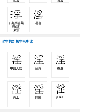
西漢
東漢
石經尚書殘
楷書
碑(隸)
東漢
淫字的新舊字形對比
中国大陆 
台湾 
香港 
日本 
韩国 
旧字形 