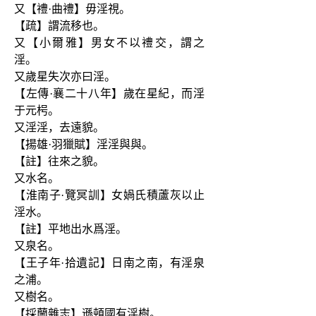
又【禮·曲禮】毋淫視。
【疏】謂流移也。
又【小爾雅】男女不以禮交，謂之
淫。
又歲星失次亦曰淫。
【左傳·襄二十八年】歲在星紀，而淫
于元枵。
又淫淫，去遠貌。
【揚雄·羽獵賦】淫淫與與。
【註】往來之貌。
又水名。
【淮南子·覽冥訓】女媧氏積蘆灰以止
淫水。
【註】平地出水爲淫。
又泉名。
【王子年·拾遺記】日南之南，有淫泉
之浦。
又樹名。
【採蘭雜志】遜頓國有淫樹。