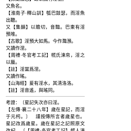
又魚名。
【淮南子·釋山訓】瓠巴鼓瑟，而淫魚
出聽。
又【集韻】以贍切，音豔。巴東有淫
預堆。
【古歌】淫預大如馬。今作灩澦。
又讀作涅。
【周禮·冬官考工記】㡛氏湅帛，淫之
以蜃。
【註】淫當爲涅。
又讀作瑤。
【山海經】爰有淫水，其淸洛洛。
【註】淫音遙，與瑤同。
考證：〔星記失次亦曰淫。
【左傳·襄二十八年】歲在星記，而淫
于元枵。〕　謹按傳所言者歲星也。
星記改爲歲星。歲在星記之記照原文
改紀。〔【周禮·冬官考工記】㡛人湅