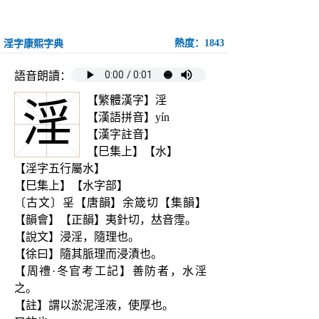
熱度：1843
淫字康熙字典
語音朗讀：
【繁體漢字】淫
淫
【漢語拼音】yín
【漢字註音】
【巳集上】【水】
【淫字五行屬水】
【巳集上】【水字部】
〔古文〕㸒【唐韻】余箴切【集韻】
【韻會】【正韻】夷針切，𠀤音霪。
【說文】浸淫，隨理也。
【徐曰】隨其脈理而浸漬也。
【周禮·冬官考工記】善防者，水淫
之。
【註】謂以淤泥淫液，使厚也。