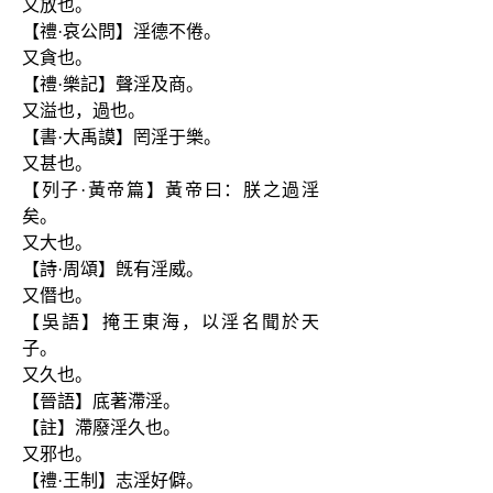
又放也。
【禮·哀公問】淫德不倦。
又貪也。
【禮·樂記】聲淫及商。
又溢也，過也。
【書·大禹謨】罔淫于樂。
又甚也。
【列子·黃帝篇】黃帝曰：朕之過淫
矣。
又大也。
【詩·周頌】旣有淫威。
又僭也。
【吳語】掩王東海，以淫名聞於天
子。
又久也。
【晉語】底著滯淫。
【註】滯廢淫久也。
又邪也。
【禮·王制】志淫好僻。