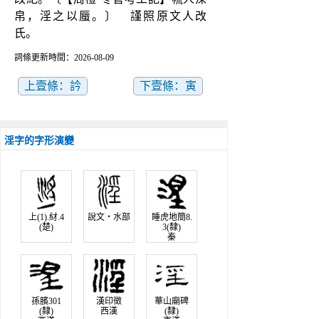
帛，淫之以蜃。〕　謹照原文人改
氏。
詞條更新時間：2026-08-09
上壹條：訡
下壹條：寅
淫字的字形演變
上(1).䊷.4
說文‧水部
睡虎地簡8.
(楚)
3(隸)
秦
孫臏301
漢印徵
華山廟碑
(隸)
西漢
(隸)