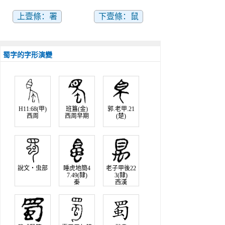
上壹條：署
下壹條：鼠
蜀字的字形演變
H11:68(甲)
班簋(金)
郭.老甲.21
西周
西周早期
(楚)
說文‧虫部
睡虎地簡4
老子甲後22
7.49(隸)
3(隸)
秦
西漢