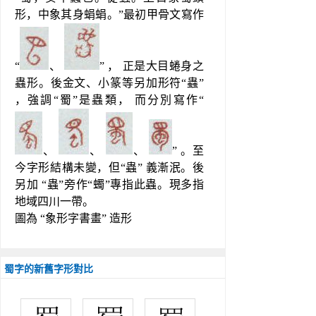
形，中象其身蜎蜎。”最初甲骨文寫作
“
、 
” ， 正是大目蜷身之
蟲形。後金文、小篆等另加形符“蟲” 
，強調“蜀”是蟲類， 而分別寫作“
、 
、 
、 
” 。至
今字形結構未變，但“蟲” 義漸泯。後
另加 “蟲”旁作“蠋”專指此蟲。現多指
地域四川一帶。
圖為 “象形字書畫” 造形
蜀字的新舊字形對比