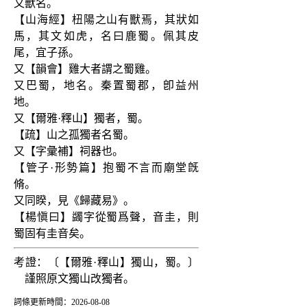
又獸名。
【山海經】杻陽之山有獸焉，其狀如
馬，其文如虎，名曰鹿蜀。佩其皮
尾，宜子孫。
又【韻會】雞大者謂之蜀雞。
又巴蜀，地名。秦置蜀郡，卽益州
地。
又【爾雅·釋山】獨者，蜀。
【疏】山之孤獨者名蜀。
又【字彙補】祠器也。
【管子·形勢篇】抱蜀不言而廟堂旣
脩。
又同睽，見《歸藏易》。
【楊愼曰】蠲字從蜀爲聲，音圭，則
蜀固有圭音矣。
考證：〔【爾雅·釋山】獨山，蜀。〕
　謹照原文獨山改獨者。
詞條更新時間：2026-08-08