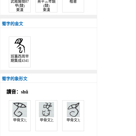
武威醫簡87
熹平三年鏡
楷書
甲(隸)
(隸)
東漢
東漢
蜀字的金文
班簋西周早
期集成4341
蜀字的象形文
讀音：shǔ
甲骨文1;
甲骨文2;
甲骨文3;