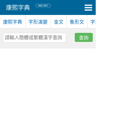
6KX.NET
康熙字典
康熙字典
字形演變
金文
象形文
字形對比
查詢