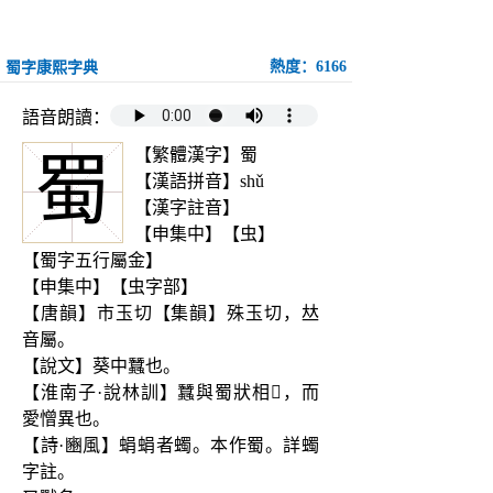
熱度：6166
蜀字康熙字典
語音朗讀：
【繁體漢字】蜀
蜀
【漢語拼音】shǔ
【漢字註音】
【申集中】【虫】
【蜀字五行屬金】
【申集中】【虫字部】
【唐韻】市玉切【集韻】殊玉切，𠀤
音屬。
【說文】葵中蠶也。
【淮南子·說林訓】蠶與蜀狀相𩔖，而
愛憎異也。
【詩·豳風】蜎蜎者蠋。本作蜀。詳蠋
字註。