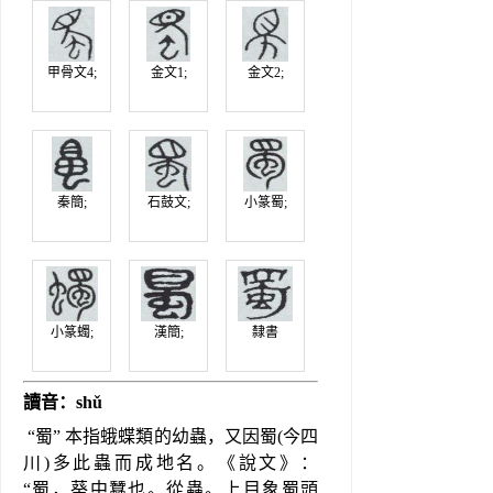
甲骨文4;
金文1;
金文2;
秦簡;
石鼓文;
小篆蜀;
小篆蠋;
漢簡;
隸書
讀音：shǔ
 “蜀” 本指蛾蝶類的幼蟲，又因蜀(今四
川)多此蟲而成地名。《說文》： 
“蜀，葵中蠶也。從蟲。上目象蜀頭