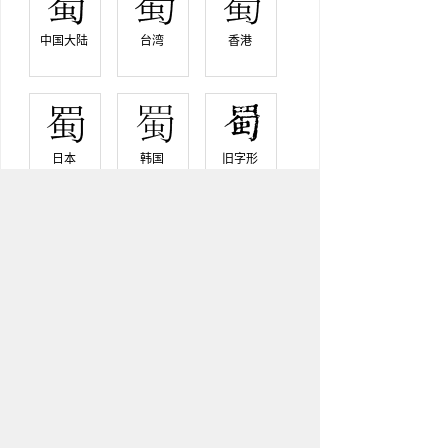
中国大陆 
台湾 
香港 
日本 
韩国 
旧字形 
蜀字說文解字
【卷十三】【虫】
『說文解字』
葵中蠶也。从虫，上目象蜀頭形，中
象其身蜎蜎。《詩》曰：“蜎蜎者
蜀。”市玉切
『說文解字注』
(蜀)葵中蠶也。葵爾雅釋文引作桑。詩