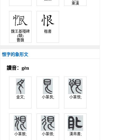
東漢
魏王基殘碑
楷書
(隸)
曹魏
恨字的象形文
讀音：gèn
金文;
小篆艮;
小篆恨;
小篆狠;
小篆很;
漢帛書;