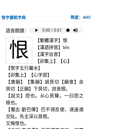
熱度：4605
恨字康熙字典
語音朗讀：
【繁體漢字】恨
恨
【漢語拼音】hèn
【漢字註音】
【卯集上】【心】
【恨字五行屬水】
【卯集上】【心字部】
【唐韻】【集韻】胡艮切【韻會】含
艮切【正韻】下艮切，𠀤音拫。
【說文】怨也。从心艮聲。一曰怨之
極也。
【蜀志·劉巴傳】巴不得反使，遂遠適
交阯。先主深以爲恨。
又悔恨也。