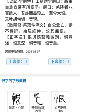
【史記·李廣傳】王朔謂李廣曰：將軍
自念豈嘗有所恨乎。廣曰：羌降者八
百餘人，吾詐而盡殺之，至今大恨。
又叶胡甸切，音現。
【歐陽修·祭范仲淹文】自公云亡，謗
不待辨。始屈終伸，公其無恨。　
【正字通】恨與憾聲義微別。憾意
淺，恨意深，憾音輕，恨音重。
詞條更新時間：2026-08-07
上壹條：𢙃
下壹條：𢚉
恨字的字形演變
說文‧心部
導引圖(隸)
孟孝琚碑
西漢
(隸)