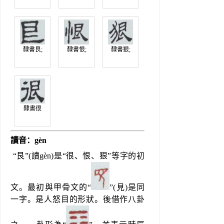
隸書艮;
隸書恨;
隸書狠;
隸書很
讀音：gèn
 “艮”(讀gèn)是“很、恨、狠”等字的初
文。最初與甲骨文的“
”(見)是同
一字。是人怒目的形狀。後借作八卦