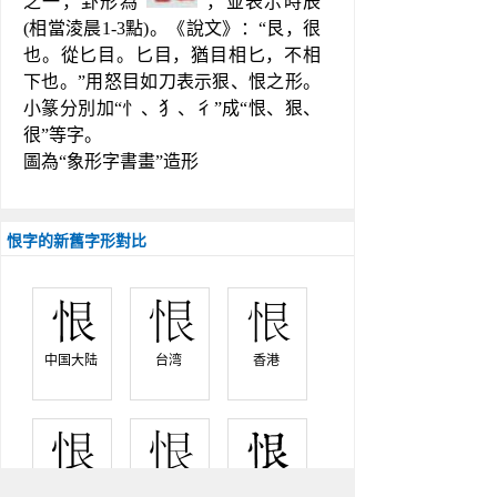
之一，卦形為“
”，並表示時辰
(相當淩晨1-3點)。《說文》：“艮，很
也。從匕目。匕目，猶目相匕，不相
下也。”用怒目如刀表示狠、恨之形。
小篆分別加“忄、犭、彳”成“恨、狠、
很”等字。
圖為“象形字書畫”造形
恨字的新舊字形對比
中国大陆 
台湾 
香港 
日本 
韩国 
旧字形 