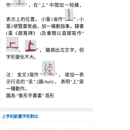
作“
” ，在“丄” 中間加一短橫， 
表示上的位置。 小篆1省作“
” ; 小
篆2使豎畫彎曲，加一橫劃指事。隸書
(漢《趙寬碑》 )及秦簡以直磔寫作“
、 
” ， 雖跳出古文字，但
字形變化不大。
注： 金文3寫作 “
” ， 增加一表
示行走的 “辵” (讀chuò) ， 表明“上”是
一種動作。
圖為 “象形字書畫” 造形
上字的新舊字形對比