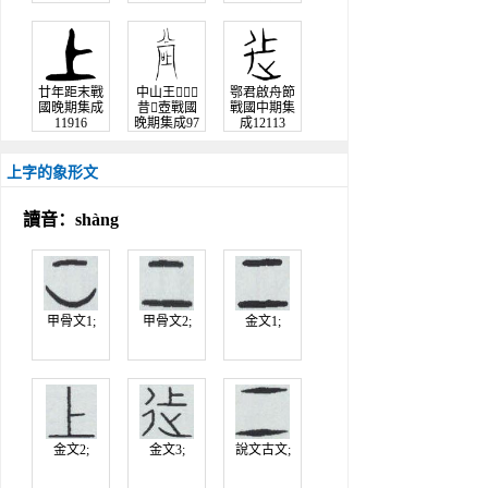
35
廿年距末戰
中山王
鄂君啟舟節
國晚期集成
昔壺戰國
戰國中期集
11916
晚期集成97
成12113
35
上字的象形文
讀音：shàng
甲骨文1;
甲骨文2;
金文1;
金文2;
金文3;
說文古文;