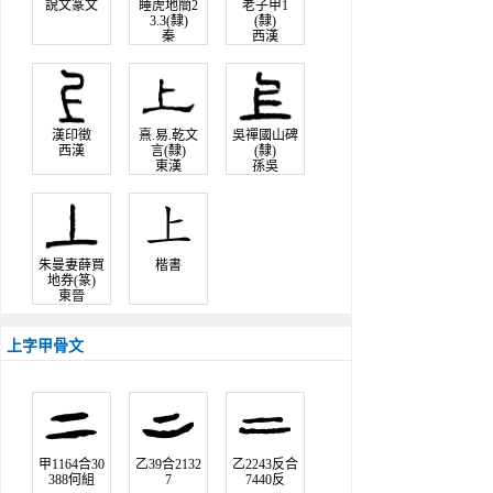
說文篆文
睡虎地簡2
老子甲1
3.3(隸)
(隸)
秦
西漢
漢印徵
熹.易.乾文
吳禪國山碑
西漢
言(隸)
(隸)
東漢
孫吳
朱曼妻薛買
楷書
地券(篆)
東晉
上字甲骨文
甲1164合30
乙39合2132
乙2243反合
388何組
7
7440反