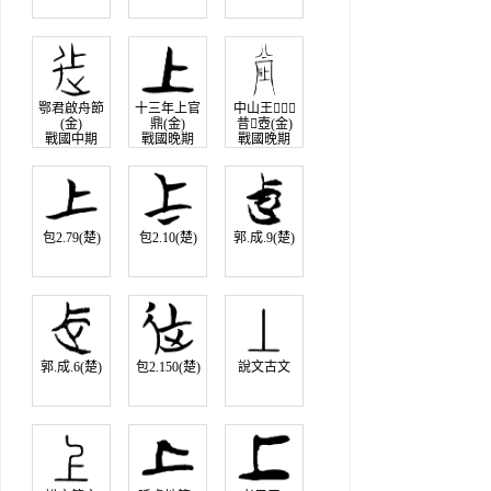
鄂君啟舟節
十三年上官
中山王
(金)
鼎(金)
昔壺(金)
戰國中期
戰國晚期
戰國晚期
包2.79(楚)
包2.10(楚)
郭.成.9(楚)
郭.成.6(楚)
包2.150(楚)
說文古文