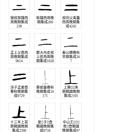
虢叔旅鐘西
㝬鐘西周晚
叔向父禹簋
周晚期集成
期集成260
西周晚期集
238
成4242
孟上父壺西
鄭大內史叔
秦公鎛春秋
周晚期集成
上匜西周晚
早期集成26
9614
期集成1028
7
1
洹子孟姜壺
蔡侯盤春秋
上樂朱
春秋晚期集
晚期集成10
鼎戰國晚期
成9729
171
集成2105
十三年上官
妾子𧊒壺
中山王
鼎戰國晚期
戰國晚期集
昔壺戰國
集成2590
成9734
晚期集成97