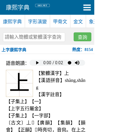
6KX.NET
康熙字典
康熙字典
字形演變
甲骨文
金文
象形文
查詢
熱度：8154
上字康熙字典
語音朗讀：
【繁體漢字】上
上
【漢語拼音】shàng,shǎn
g
【漢字註音】
【子集上】【一】
【上字五行屬金】
【子集上】【一字部】
〔古文〕丄𠄞【廣韻】【集韻】【韻
會】【正韻】𡘋時亮切，音尙。在上之