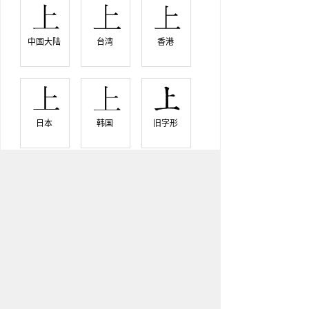
中国大陆 
台湾 
香港 
日本 
韩国 
旧字形 
上字說文解字
【卷一】【丄】
『說文解字』
高也。此古文上，指事也。凡丄之屬
皆从丄。上，篆文丄。時掌切〖注〗
二，古文。
『說文解字注』