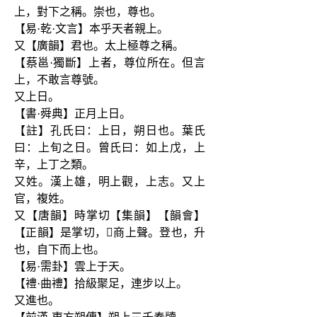
上，對下之稱。崇也，尊也。
【易·乾·文言】本乎天者親上。
又【廣韻】君也。太上極尊之稱。
【蔡邕·獨斷】上者，尊位所在。但言
上，不敢言尊號。
又上日。
【書·舜典】正月上日。
【註】孔氏曰：上日，朔日也。葉氏
曰：上旬之日。曾氏曰：如上戊，上
辛，上丁之類。
又姓。漢上雄，明上觀，上志。又上
官，複姓。
又【唐韻】時掌切【集韻】【韻會】
【正韻】是掌切，𡘋商上聲。登也，升
也，自下而上也。
【易·需卦】雲上于天。
【禮·曲禮】拾級聚足，連步以上。
又進也。