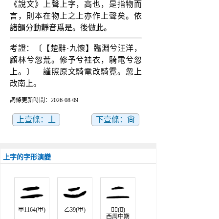
《說文》上聲上字，高也，是指物而
言，則本在物上之上亦作上聲矣。依
諸韻分動靜音爲是。後倣此。
考證：〔【楚辭·九懷】臨淵兮汪洋，
顧林兮忽荒。修予兮袿衣，騎電兮忽
上。〕　謹照原文騎電改騎霓。忽上
改南上。
詞條更新時間：2026-08-09
上壹條：丄
下壹條：尙
上字的字形演變
甲1164(甲)
乙39(甲)
𤼈鐘(金)
西周中期