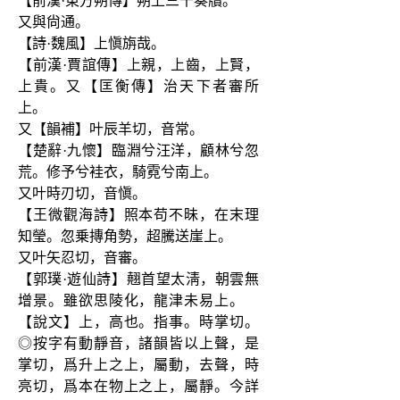
【前漢·東方朔傳】朔上三千奏牘。
又與尙通。
【詩·魏風】上愼旃哉。
【前漢·賈誼傳】上親，上齒，上賢，
上貴。又【匡衡傳】治天下者審所
上。
又【韻補】叶辰羊切，音常。
【楚辭·九懷】臨淵兮汪洋，顧林兮忽
荒。修予兮袿衣，騎霓兮南上。
又叶時刃切，音愼。
【王微觀海詩】照本苟不昧，在末理
知瑩。忽乗摶角勢，超騰送崖上。
又叶矢忍切，音審。
【郭璞·遊仙詩】翹首望太淸，朝雲無
增景。雖欲思陵化，龍津未易上。　
【說文】上，高也。指事。時掌切。
◎按字有動靜音，諸韻皆以上聲，是
掌切，爲升上之上，屬動，去聲，時
亮切，爲本在物上之上，屬靜。今詳