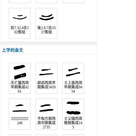
前7.32.4合1
後2.8.7合33
02賓組
37賓組
上字的金文
天亡簋西周
啟卣西周早
士上盉西周
早期集成42
期集成5410
早期集成94
61
54
𤼈鐘西周中期集成
不栺方鼎西
士父鐘西周
246
周中期集成
晚期集成14
2735
5