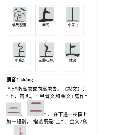
侯馬盟書;
秦簡;
小篆1;
小篆2;
三體石經;
隸書
讀音：shàng
 “上”指高處或向高處去。《說文》： 
“上，高也。” 甲骨文和金文1寫作“
、 
” ， 在下邊一長橫上
加一短劃， 指這裏是“上” 。金文2寫