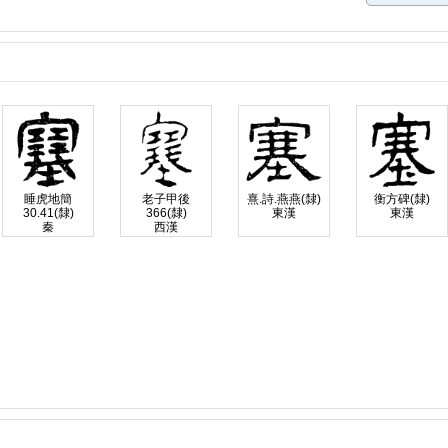
睡虎地簡
老子甲後
熹.詩.燕燕(隸)
衡方碑(隸)
30.41(隸)
366(隸)
東漢
東漢
秦
西漢