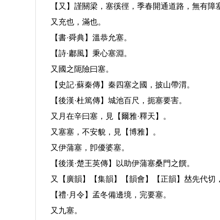
【又】謹關梁，塞徯徑，季春開通道路，無有障
又充也，滿也。
【書·舜典】溫恭允塞。
【詩·鄘風】秉心塞淵。
又國之阨險曰塞。
【史記·蘇秦傳】秦四塞之國，披山帶渭。
【後漢·杜篤傳】城池百尺，扼塞要害。
又月在辛曰塞，見【爾雅·釋天】。
又塞塞，不安貌，見【博雅】。
又伊蒲塞，卽優婆塞。
【後漢·楚王英傳】以助伊蒲塞桑門之饌。
又【廣韻】【集韻】【韻會】【正韻】𠀤先代切
【禮·月令】孟冬備邊境，完要塞。
又九塞。