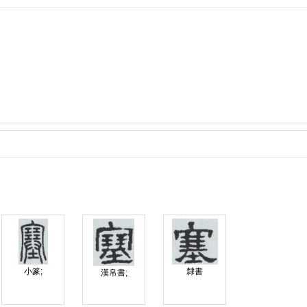
小篆;
隸書
漢帛書;