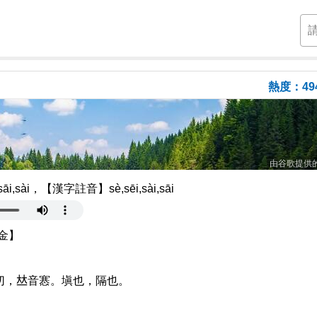
熱度：49
由谷歌提供
sài，【漢字註音】sè,sēi,sài,sāi
金】
，𠀤音㥶。塡也，隔也。