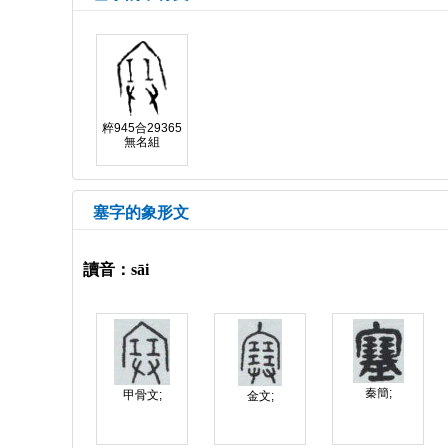
粹945合29365
無名組
塞字的象形文
讀音：sāi
秦簡;
甲骨文;
金文;