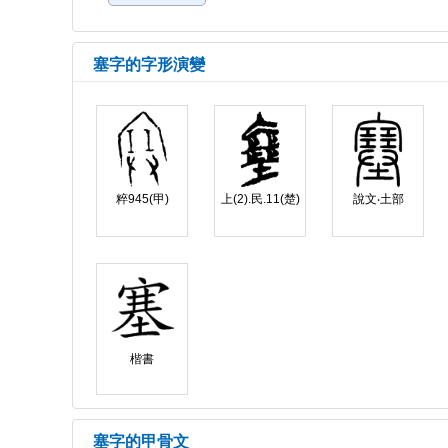
塞字的字形演變
粹945(甲)
上(2).民.11(楚)
說文‧土部
楷書
塞字的甲骨文