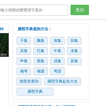
查詢
49
康熙字典查詢方法：
子集
醜集
寅集
卯集
辰集
巳集
午集
未集
的廣告
申集
酉集
戌集
亥集
備考
補遺
考證
按部首查詢
康熙字典起名大全
康熙字典