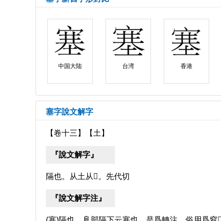
中国大陆
台湾
香港
塞字說文解字
【卷十三】【土】
『說文解字』
隔也。从土从𡨄。先代切
『說文解字注』
(塞)隔也。𨸏部隔下云塞也。是爲轉注。俗用爲窒