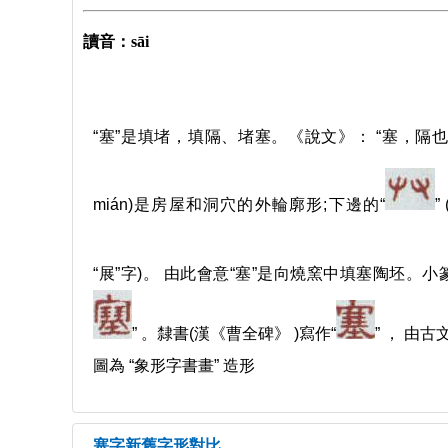
讀音：sāi
“塞”是填堵，填隔、堵塞。《說文》： “塞，隔也
mián)是房屋和洞穴的外輪廓形;下邊的“
”
“展”字)。 由此會意“塞”是向燒窯中填塞陶坯。小
” 。隸書(漢《曹全碑》 )寫作“
” ， 由
圖為 “象形字書畫” 造形
塞字新舊字形對比