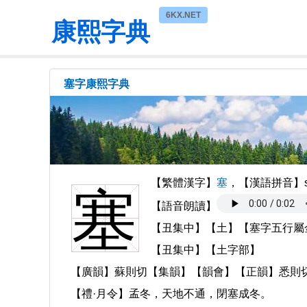
6KX.NET
康熙字典
塞字康熙字典
【繁體漢字】
塞
，【漢語拼音】sāi,
塞
【語音朗讀】
【丑集中】【土】【塞字五行屬
【丑集中】【土字部】
【廣韻】蘇則切【集韻】【韻會】【正韻】悉則切
【禮·月令】孟冬，天地不通，閉塞成冬。