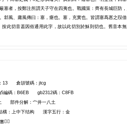
蔽塞者，按鄭注所謂天子守在四夷也。戰國策：齊有長城巨防，
。邶風、庸風傳曰：塞，瘞也。塞，充實也。皆謂塞爲㥶之叚借
部。按此切音葢因俗通用此字，故以此切別於穌則切也。舊音本無
13
倉頡號碼：jtcg
ig5編碼：B6EB
gb2312碼：C8FB
土
部件分解：宀井一八土
結構：上中下结构
漢字五行：金
 塞𡔂𡫼