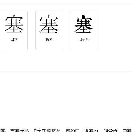
日本
韩国
旧字形
𡫳字，而塞之義，𡫳之形俱廢矣。廣韵曰：邊塞也。明堂位，四