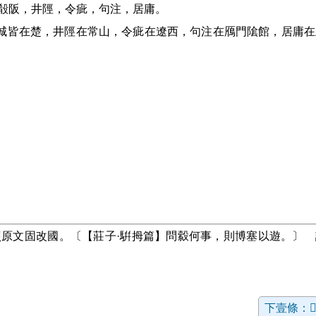
，殽阪，井陘，令疵，句注，居庸。
城皆在楚，井陘在常山，令疵在遼西，句注在鴈門隂館，居庸在
照原文固改國。〔【莊子·騈拇篇】問縠何事，則博塞以遊。〕 
下壹條：