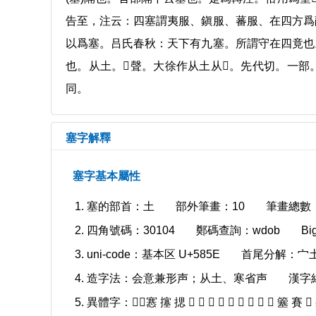
告至，注云：四塞謂夷服、鎭服、蕃服、在四方爲
以爲塞。吕氏春秋：天下有九塞。所謂守在四竟也
也。从土。𡫳聲。大徐作从土从𡫳。先代切。一
同。
塞字解釋
塞字基本屬性
塞的部首：土
部外筆畫：10
筆畫總數：
四角號碼：30104
鄭碼查詢：wdob
B
uni-code：基本区 U+585E
首尾分解：宀
造字法：会意兼形声；从土、寒省声
漢字
異體字：𡔂𡫼㥶 㩙 揌 𡔂 𡨄 𡩿 𡫟 𡫩 𡫳 𡫼 𡺶 𥤧 簺 賽 𦦍