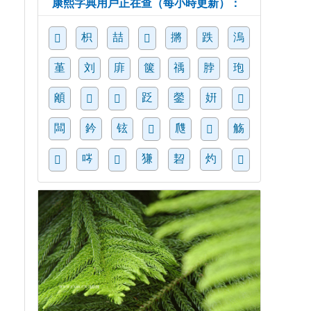
康熙字典用戶正在查（每小時更新）：
枳
喆
摪
跌
溩
𤱼
𠹜
堇
刘
䨾
箧
䄔
脖
玸
䪿
䟪
鎣
姸
𩾜
𥴦
𩐻
闆
鈐
铉
㸕
觞
𧎖
𨆲
㖗
㺌
䂮
灼
𧣾
𣉭
𩫔