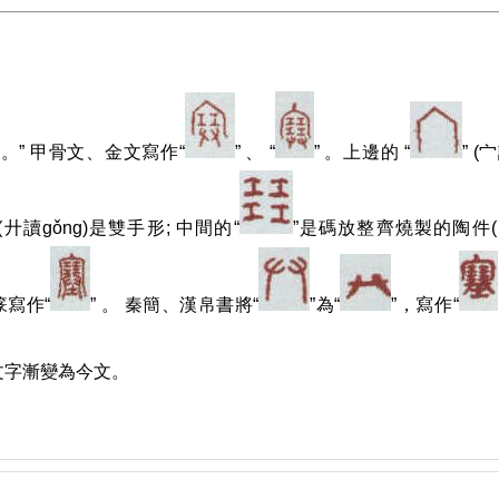
。” 甲骨文、金文寫作“
” 、 “
” 。上邊的 “
” (
 (廾讀gǒng)是雙手形; 中間的“
”是碼放整齊燒製的陶件(
篆寫作“
” 。 秦簡、漢帛書將“
”為“
”，寫作“
古文字漸變為今文。