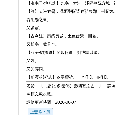
【淮南子·地形訓】九塞，太汾，澠阨荆阮方城
【註】太汾在晉，澠阨殽阪皆在弘農郡，荆阮方
谷阻陽之東。
又紫塞。
【古今注】秦築長城，土色皆紫，因名。
又博塞，戲具也。
【莊子·騈拇篇】問穀何事，則博塞以遊。
又姓。
又與賽同。
【前漢·郊祀志】冬塞禱祈。 本作𡫟。亦作𡫼。
考證：〔【史記·蘇秦傳】秦四塞之固。〕 謹
照原文縠改穀。
詞條更新時間：2026-08-07
上壹條：腮