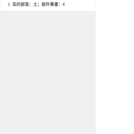
坙的部首：土；部外筆畫：4
筆畫總數：7；倉頡號碼：mvvg
四角號碼：10104；鄭碼查詢：hdb
Big5編碼：none；gb2312碼：none
uni-code：基本区 U+5759
首尾分解：
部件分解：
造字法：
漢字結構：上中下结构
漢字五行：
異體字：巠
坙字含義
“巠”的訛字。