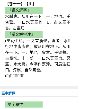
【卷十一】【川】
『說文解字』
水脈也。从川在一下。一，地也。𡈼
省聲。一曰水冥巠也。𡿱，古文巠不
省。古靈切
『說文解字注』
(巠)水𧖴也。巠之言濥也。濥者、水𧖴
行地中濥濥也。故从川在地下。从川
在一下。一、地也。會意。𡈼省聲。
古靈切。十一部。一曰水冥巠也。冥
巠、水大皃。今字作溟涬。司馬注莊
曰。涬溟、自然氣也。
(𡿱)古文巠不省。
坙字解釋
坙字屬性