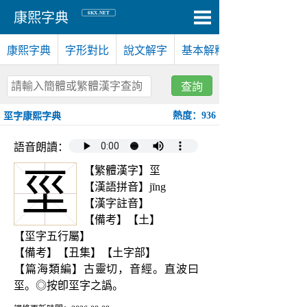
6KX.NET
康熙字典
康熙字典
字形對比
說文解字
基本解釋
查詢
熱度：936
坙字康熙字典
語音朗讀：
【繁體漢字】坙
坙
【漢語拼音】jīng
【漢字註音】
【備考】【土】
【坙字五行屬】
【備考】【丑集】【土字部】
【篇海類編】古靈切，音經。直波曰
坙。◎按卽坙字之譌。