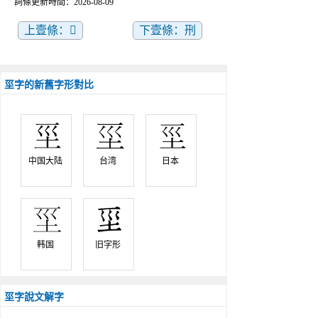
詞條更新時間：2026-08-09
上壹條：𠀦
下壹條：𠛬
坙字的新舊字形對比
中国大陆 
台湾 
日本 
韩国 
旧字形 
坙字說文解字