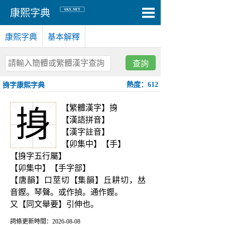
6KX.NET
康熙字典
康熙字典
基本解釋
查詢
熱度：612
㧶字康熙字典
【繁體漢字】㧶
㧶
【漢語拼音】
【漢字註音】
【卯集中】【手】
【㧶字五行屬】
【卯集中】【手字部】
【唐韻】口莖切【集韻】丘耕切，𠀤
音鏗。琴聲。或作揁。通作鏗。
又【同文舉要】引伸也。
詞條更新時間：2026-08-08