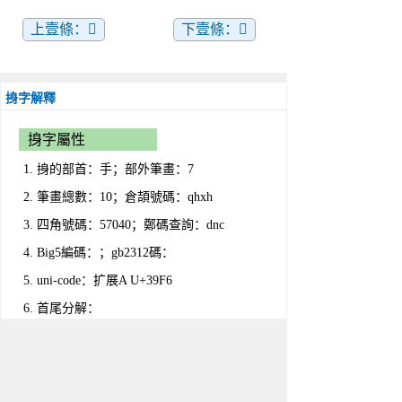
上壹條：𡌖
下壹條：𡷨
㧶字解釋
㧶字屬性
㧶的部首：手；部外筆畫：7
筆畫總數：10；倉頡號碼：qhxh
四角號碼：57040；鄭碼查詢：dnc
Big5編碼：；gb2312碼：
uni-code：扩展A U+39F6
首尾分解：
部件分解：
造字法：
漢字結構：左右结构