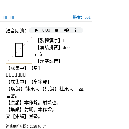
熱度：551
𨹃字康熙字典
語音朗讀：
【繁體漢字】𨹃
𨹃
【漢語拼音】duǒ

duò
【漢字註音】
【戌集中】【阜】
【𨹃字五行屬】
【戌集中】【阜字部】
【廣韻】徒果切【集韻】杜果切，𠀤
音嶞。
【廣韻】本作垛。射垛也。
【集韻】射堋。本作垜。
又【集韻】堂塾。
詞條更新時間：2026-08-07