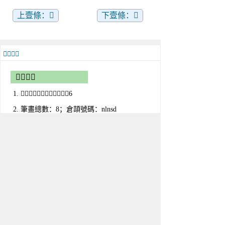
上壹條：𨹄
下壹條：𣏻
𨹃字解釋
𨹃字屬性
𨹃的部首：阜；部外筆畫：6
筆畫總數：8；倉頡號碼：nlnsd
四角號碼：；鄭碼查詢：yymf
Big5編碼：；gb2312碼：
uni-code：扩展B U+28E43
首尾分解：
部件分解：
造字法：
漢字結構：左右结构