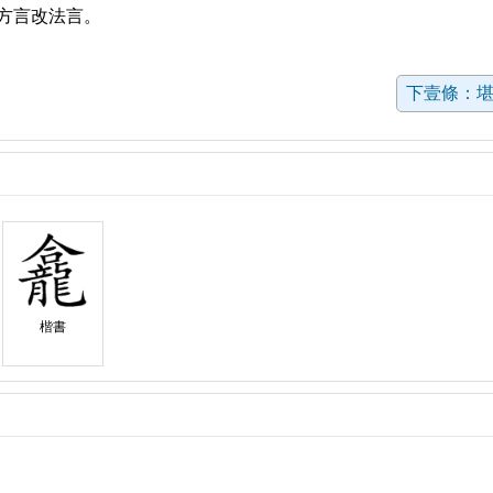
方言改法言。
下壹條：
楷書