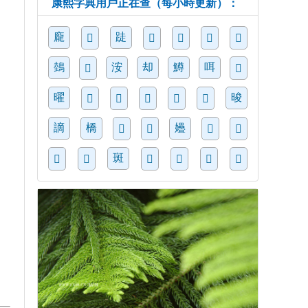
康熙字典用戶正在查（每小時更新）：
龐
跿
𩳅
𥱇
𤘚
𨊾
𧽣
鵱
洝
却
鱒
咡
𧶻
𠽺
曜
晙
𩭿
𢒮
𣩐
𣆋
𢀉
謫
橋
㜼
𦢙
𩹇
𡎕
𢝋
斑
𦛰
𠵬
𦫄
𡭊
𢱮
𩊡