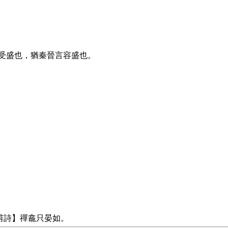
受盛也，猶秦晉言容盛也。
甫詩】禪龕只晏如。