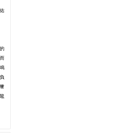
保佑
的
而
好鳴
負
餮
鼇