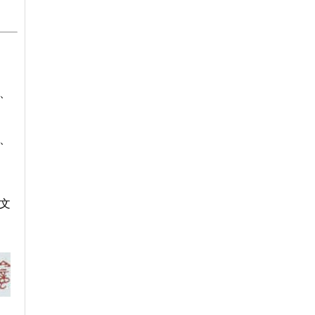
、
、
金文