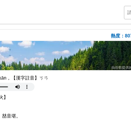
熱度：80
由谷歌提供
kān，【漢字註音】ㄎㄢ
火】
𠀤音堪。