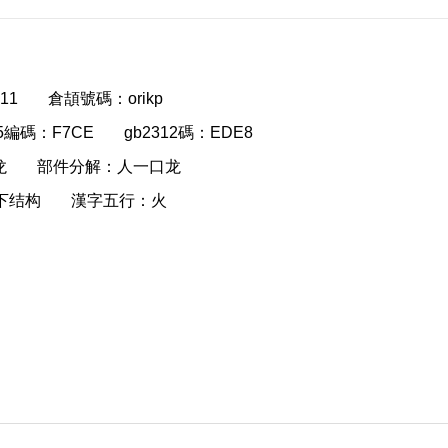
11
倉頡號碼：orikp
g5編碼：F7CE
gb2312碼：EDE8
龙
部件分解：人一口龙
下结构
漢字五行：火