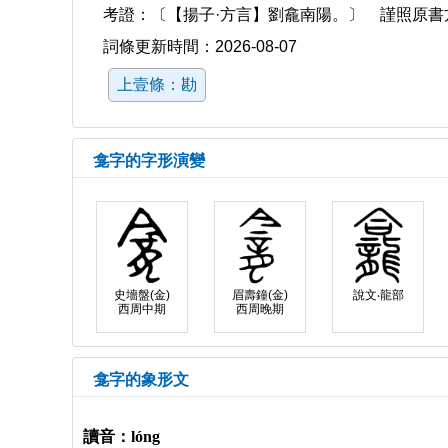
考證：〔【揚子·方言】劉龕南陽。〕 謹照原書
詞條更新時間：2026-08-07
上壹條：勘
龛字的字形演變
史墻盤(金)
眉壽鐘(金)
說文‧龍部
西周中期
西周晚期
龛字的象形文
讀音：lóng