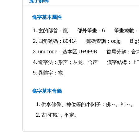
龛字解釋
龛字基本屬性
龛的部首：龍
部外筆畫：6
筆畫總數：
四角號碼：80414
鄭碼查詢：odjg
Bi
uni-code：基本区 U+9F9B
首尾分解：合
造字法：形声；从龙、合声
漢字結構：上
異體字：龕
龛字基本含義
供奉佛像、神位等的小閣子：佛～。神～。
古同“戡”，平定。