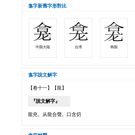
龛字新舊字形對比
中国大陆
台湾
韩国
龛字說文解字
【卷十一】【龍】
『說文解字』
龍皃。从龍合聲。口含切