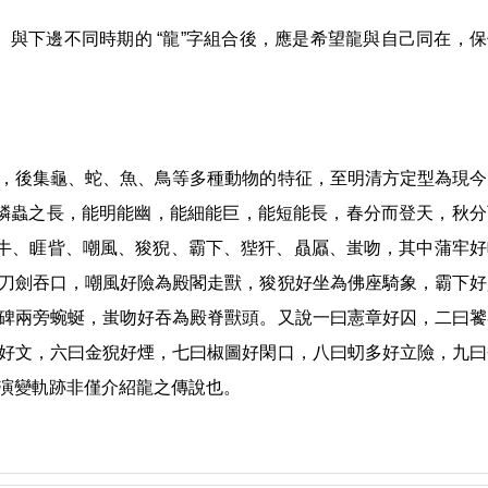
 (聲)。與下邊不同時期的 “龍”字組合後，應是希望龍與自己同在，
，後集龜、蛇、魚、鳥等多種動物的特征，至明清方定型為現今
，鱗蟲之長，能明能幽，能細能巨，能短能長，春分而登天，秋分
牢、囚牛、睚眥、嘲風、狻猊、霸下、狴犴、贔屭、蚩吻，其中蒲牢
刀劍吞口，嘲風好險為殿閣走獸，狻猊好坐為佛座騎象，霸下好
碑兩旁蜿蜒，蚩吻好吞為殿脊獸頭。又說一曰憲章好囚，二曰饕
好文，六曰金猊好煙，七曰椒圖好閑口，八曰虭多好立險，九曰
演變軌跡非僅介紹龍之傳說也。