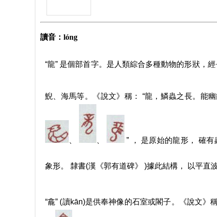
讀音：lóng
“龍” 是個部首字。是人類綜合多種動物的形狀，
鯢、海馬等。《說文》稱： “龍，鱗蟲之長。能幽
、
、
” ， 是原始的龍形， 確
象形。 隸書(漢《郭有道碑》 )據此結構， 以平直波
“龕” (讀kān)是供奉神像的石室或閣子。《說文》稱