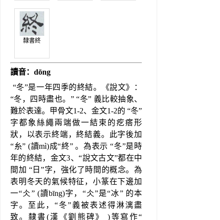
隸書終
讀音：dōng
 “冬”是一年四季的終結。《說文》： 
“冬，四時盡也。” “冬” 義比較抽象、
難於表達。甲骨文1-2、金文1-2的 “冬”
字都象絲繩兩端做一結束的疙瘩形
狀，以表示終端，終結義。此字後加 
“糸” (讀mì)成“終” 。為表示 “冬”是時
年的終結，金文3、“說文古文”都在中
間加 “日”字，強化了時間的概念。為
表明冬天的氣候特征，小篆在下邊加
一“仌” (讀bīng)字，“仌”是“冰” 的本
字。至此，“冬”義被表述得淋漓盡
致。隸書(漢《劉熊碑》 )等寫作“