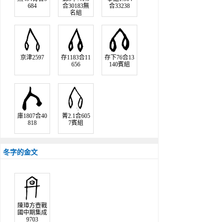
684
合30183無
合33238
名組
京津2597
存1183合11
存下76合13
656
140賓組
庫1807合40
菁2.1合605
818
7賓組
冬字的金文
陳璋方壺戰
國中期集成
9703