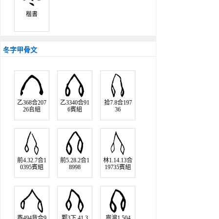
楷書
冬字甲骨文
乙368合207
乙3340合91
拾7.8合197
26𠂤組
6賓組
36
前4.32.7合1
前5.28.2合1
林1.14.13合
0395賓組
8998
19735賓組
燕494背合9
鄴3下.41.3
寧滬1.504