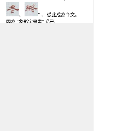
、 
” ， 從此成為今文。
圖為 “象形字書畫” 造形
冬字的新舊字形對比
中国大陆 
台湾 
香港 
日本 
韩国 
旧字形 
冬字說文解字