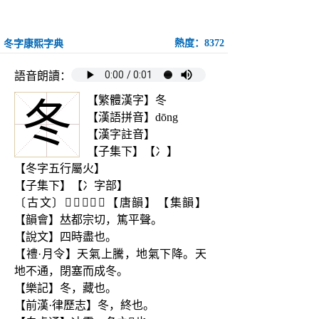
熱度：8372
冬字康熙字典
語音朗讀：
【繁體漢字】冬
冬
【漢語拼音】dōng
【漢字註音】
【子集下】【冫】
【冬字五行屬火】
【子集下】【冫字部】
〔古文〕𣆼𣅈𠘀𠔙𠘗【唐韻】【集韻】
【韻會】𠀤都宗切，篤平聲。
【說文】四時盡也。
【禮·月令】天氣上騰，地氣下降。天
地不通，閉塞而成冬。
【樂記】冬，藏也。
【前漢·律歷志】冬，終也。