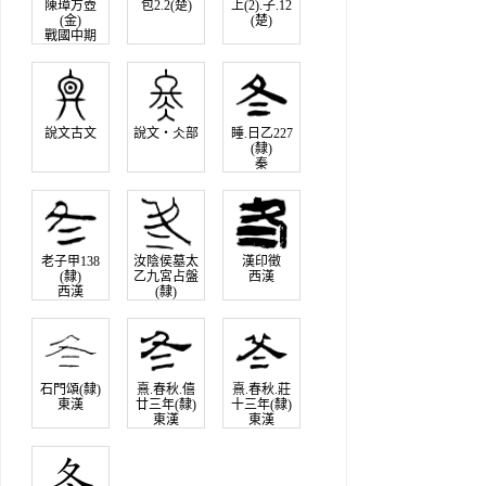
陳璋方壺
包2.2(楚)
上(2).子.12
(金)
(楚)
戰國中期
說文古文
說文‧仌部
睡.日乙227
(隸)
秦
老子甲138
汝陰侯墓太
漢印徵
(隸)
乙九宮占盤
西漢
西漢
(隸)
西漢
石門頌(隸)
熹.春秋.僖
熹.春秋.莊
東漢
廿三年(隸)
十三年(隸)
東漢
東漢