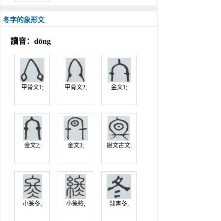
冬字的象形文
讀音：dōng
甲骨文1;
甲骨文2;
金文1;
金文2;
金文3;
說文古文;
小篆冬;
小篆終;
隸書冬;