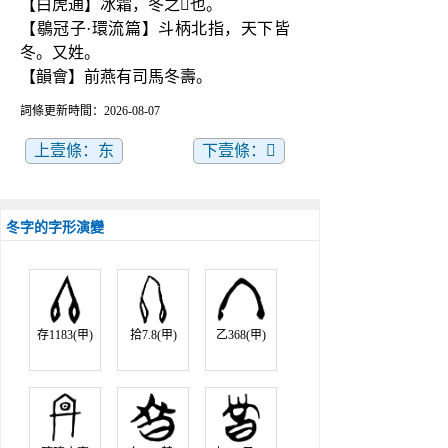
【白虎通】冰霜，冬之𠋫也。
【鶡冠子·環流篇】斗柄北指，天下皆
冬。又姓。
【韻會】前燕有司馬冬壽。
詞條更新時間：2026-08-07
上壹條：东
下壹條：𣅈
冬字的字形演變
存1183(甲)
拾7.8(甲)
乙368(甲)