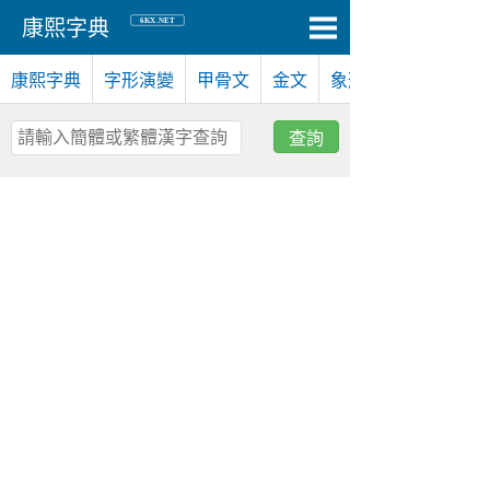
6KX.NET
康熙字典
康熙字典
字形演變
甲骨文
金文
象形文
查詢