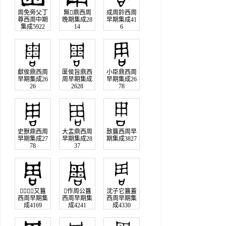
周免旁父丁
無鼎西周
成周鈴西周
尊西周中期
晚期集成28
早期集成41
集成5922
14
6
獻侯鼎西周
匽侯旨鼎西
小臣鼎西周
早期集成26
周早期集成
早期集成26
26
2628
78
史獸鼎西周
大盂鼎西周
敔簋西周早
早期集成27
早期集成28
期集成3827
78
37
𩫖伯又簋
作周公簋
沈子它簋蓋
西周早期集
西周早期集
西周早期集
成4169
成4241
成4330