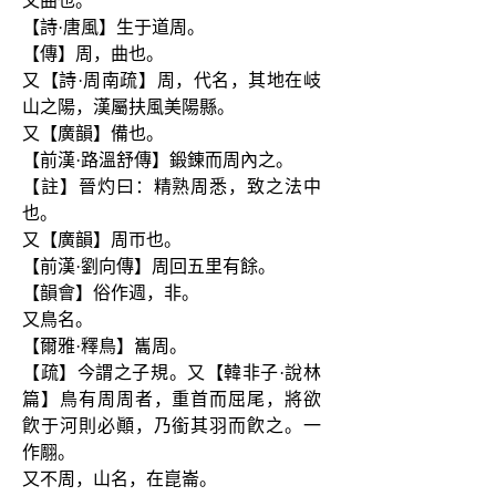
又曲也。
【詩·唐風】生于道周。
【傳】周，曲也。
又【詩·周南疏】周，代名，其地在岐
山之陽，漢屬扶風美陽縣。
又【廣韻】備也。
【前漢·路溫舒傳】鍛錬而周內之。
【註】晉灼曰：精熟周悉，致之法中
也。
又【廣韻】周帀也。
【前漢·劉向傳】周回五里有餘。
【韻會】俗作週，非。
又鳥名。
【爾雅·釋鳥】巂周。
【疏】今謂之子規。又【韓非子·說林
篇】鳥有周周者，重首而屈尾，將欲
飮于河則必顚，乃銜其羽而飮之。一
作翢。
又不周，山名，在崑崙。