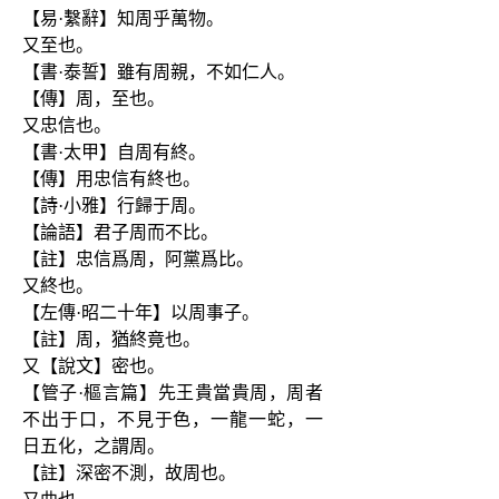
【易·繫辭】知周乎萬物。
又至也。
【書·泰誓】雖有周親，不如仁人。
【傳】周，至也。
又忠信也。
【書·太甲】自周有終。
【傳】用忠信有終也。
【詩·小雅】行歸于周。
【論語】君子周而不比。
【註】忠信爲周，阿黨爲比。
又終也。
【左傳·昭二十年】以周事子。
【註】周，猶終竟也。
又【說文】密也。
【管子·樞言篇】先王貴當貴周，周者
不出于口，不見于色，一龍一蛇，一
日五化，之謂周。
【註】深密不測，故周也。