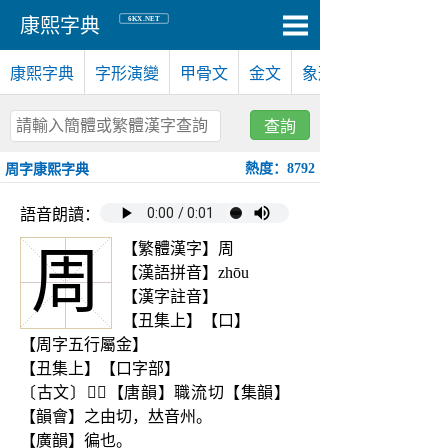
6KX.NET
康熙字典
康熙字典
字形演變
甲骨文
金文
象形文
查詢
熱度：8792
周字康熙字典
語音朗讀：
【繁體漢字】周
周
【漢語拼音】zhōu
【漢字註音】
【丑集上】【口】
【周字五行屬金】
【丑集上】【口字部】
〔古文〕𠱬𠄗【唐韻】職流切【集韻】
【韻會】之由切，𠀤音州。
【廣韻】徧也。