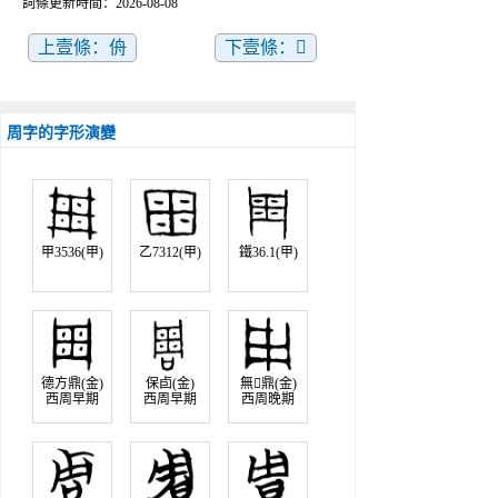
詞條更新時間：2026-08-08
上壹條：侜
下壹條：𠣘
周字的字形演變
甲3536(甲)
乙7312(甲)
鐵36.1(甲)
德方鼎(金)
保卣(金)
無鼎(金)
西周早期
西周早期
西周晚期