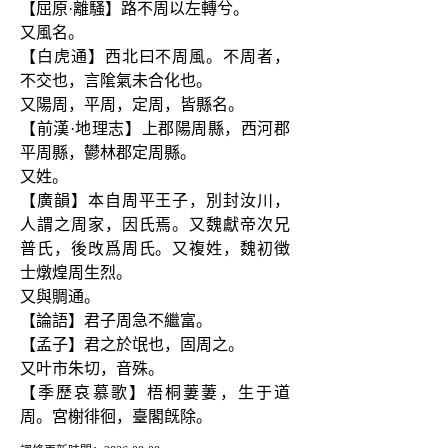
【屈原·離騷】路不周以左轉兮。
又風名。
【白虎通】西北曰不周風。不周者，
不交也，言隂氣未合化也。
又陽周，平周，定周，皆縣名。
【前漢·地理志】上郡陽周縣，西河郡
平周縣，鬰林郡定周縣。
又姓。
【廣韻】本自周平王子，別封汝川，
人謂之周家，因氏焉。又魏獻帝次兄
普氏，後攺爲周氏。又複姓，魏初徴
士燉煌周生烈。
又與賙通。
【論語】君子周急不繼富。
【孟子】君之於氓也，固周之。
又叶市朱切，音殊。
【季歷哀慕歌】梧桐萋萋，生于道
周。宮榭徘徊，臺閣旣除。