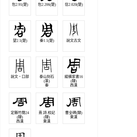
包2.91(楚)
包2.206(楚)
信2.020(楚)
望2.1(楚)
秦1.1(楚)
說文古文
說文‧口部
泰山刻石
縱橫家書16
(篆)
(隸)
秦
西漢
定縣竹簡24
熹.詩.校記
曹全碑(隸)
(隸)
(隸)
東漢
西漢
東漢