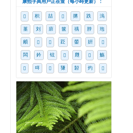
康熙字典用戶正在查（每小時更新）：
枳
喆
摪
跌
溩
𤱼
𠹜
堇
刘
䨾
箧
䄔
脖
玸
䪿
䟪
鎣
姸
𩾜
𥴦
𩐻
闆
鈐
铉
㸕
觞
𧎖
𨆲
㖗
㺌
䂮
灼
𧣾
𣉭
𩫔