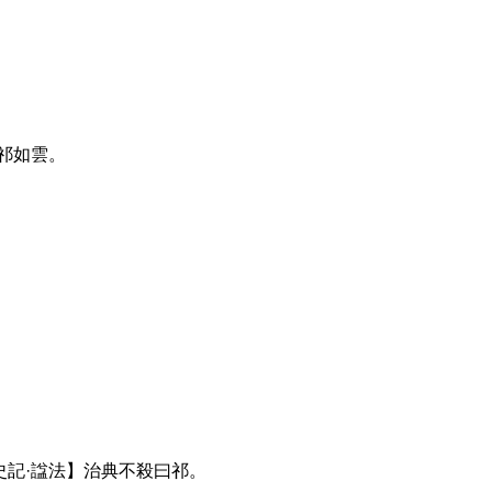
祁如雲。
記·諡法】治典不殺曰祁。