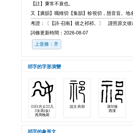
【註】秉常不衰也。
又【廣韻】職雉切【集韻】軫視切，𠀤音旨。地
考證：〔【詩·召南】彼之祁祁。〕 謹照原文彼
詞條更新時間：2026-08-07
上壹條：齐
祁字的字形演變
臼月乂几
說文‧邑部
漢印徵
女鬲(金)
西漢
西周晚期
祁字的象形文