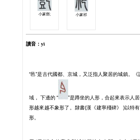
小篆鄧;
小篆祁
讀音：yì
“邑”是古代國都、京城，又泛指人聚居的城鎮。《說文
域， 下邊的 “
”是蹲坐的人形，合起來表示人
形越來越不象形了。隸書(漢《建寧殘碑》 )以特
形。