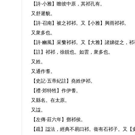
【詩·小雅】瞻彼中原，其祁孔有。
又舒遲貌。
【詩·召南】被之祁祁。又【小雅】興雨祁祁。
又衆多也。
【詩·豳風】采蘩祁祁。又【大雅】諸娣從之，祁
【註】祁祁，徐靚也。如雲，衆多也。
又姓。
又通作耆。
【史記·五帝紀註】堯姓伊祁。
【禮·郊特牲】作伊耆。
又縣名。在太原。
又諡。
【左傳·莊六年】鄧祁侯。
【疏】諡法，經典不易曰祁。衞有石祁子。又【史