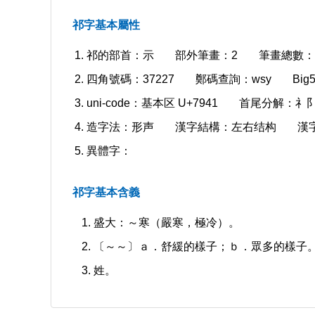
祁字基本屬性
祁的部首：示
部外筆畫：2
筆畫總數：
四角號碼：37227
鄭碼查詢：wsy
Bi
uni-code：基本区 U+7941
首尾分解：礻
造字法：形声
漢字結構：左右结构
漢
異體字：
祁字基本含義
盛大：～寒（嚴寒，極冷）。
〔～～〕ａ．舒緩的樣子；ｂ．眾多的樣子
姓。