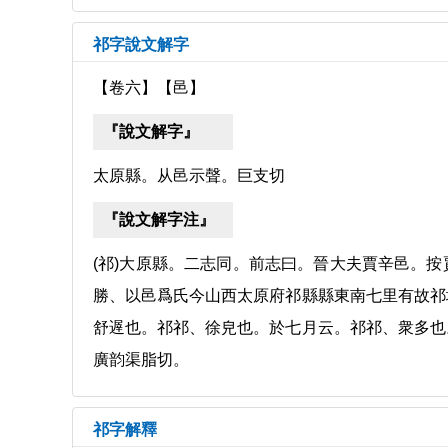
祁字說文解字
【卷六】【邑】
『說文解字』
太原縣。从邑示聲。巨支切
『說文解字注』
(祁)大原縣。二志同。前志曰。晉大夫賈辛邑。
勝、以邑爲氏今山西太原府祁縣縣東南七里有故祁
舒遟也。祁祁、徐皃也。於七月云。祁祁、衆多也
廣韵渠脂切。
祁字解釋