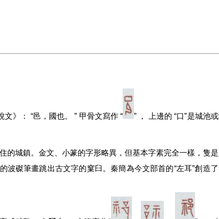
》： “邑，國也。 ” 甲骨文寫作 “
” ， 上邊的 “口”是城池
居住的城鎮。金文、小篆的字形略異，但基本字素完全一樣，隻是
有的波磔筆畫跳出古文字的窠臼。秦簡為今文部首的“左耳”創造了