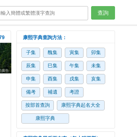
查詢
79
康熙字典查詢方法：
子集
醜集
寅集
卯集
辰集
巳集
午集
未集
的廣告
申集
酉集
戌集
亥集
備考
補遺
考證
按部首查詢
康熙字典起名大全
康熙字典