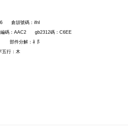
6
倉頡號碼：ifnl
g5編碼：AAC2
gb2312碼：C6EE
阝
部件分解：礻阝
字五行：木
。