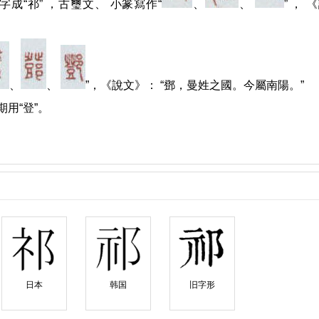
字成“祁” ，古璽文、 小篆寫作“
、
、
” ， 
、
、
”，《說文》： “鄧，曼姓之國。今屬南陽。”
用“登”。
日本
韩国
旧字形