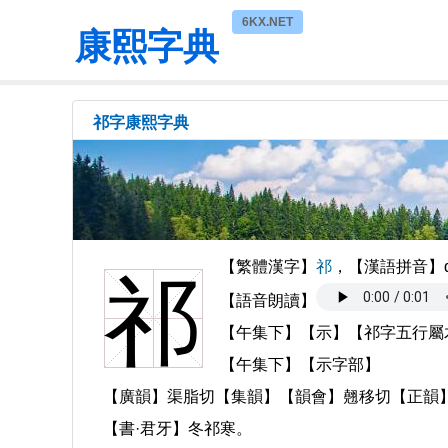
6KX.NET
康熙字典
祁字康熙字典
【繁體漢字】
祁
，【漢語拼音】q
祁
【語音朗讀】
【午集下】【示】【祁字五行屬
【午集下】【示字部】
【廣韻】渠脂切【集韻】【韻會】翹移切【正韻】
【書·君牙】冬祁寒。