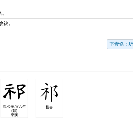
名。
改被。
下壹條：
熹.公羊.宣六年
楷書
(隸)
東漢