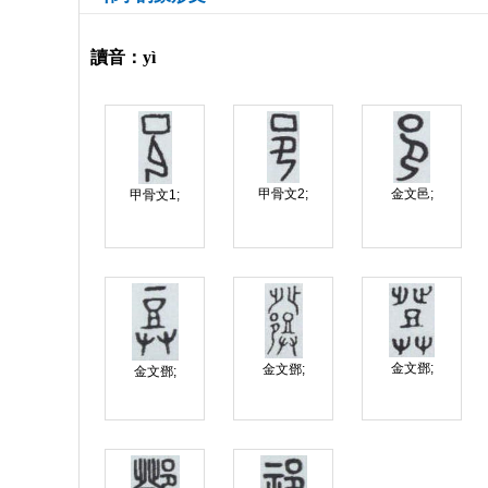
讀音：yì
甲骨文2;
金文邑;
甲骨文1;
金文鄧;
金文鄧;
金文鄧;