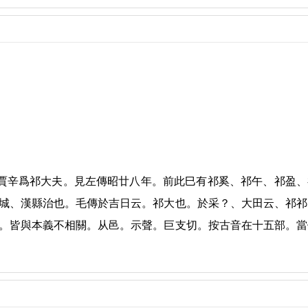
按賈辛爲祁大夫。見左傳昭廿八年。前此巳有祁奚、祁午、祁盈、
城、漢縣治也。毛傳於吉日云。祁大也。於采？、大田云、祁祁
。皆與本義不相關。从邑。示聲。巨支切。按古音在十五部。當