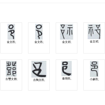
金文祁;
金文邑;
金文邑;
金文祁;
秦簡邑;
古璽文鄧;
小篆邑;
古陶文邑;