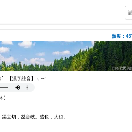
熱度：45
由谷歌提供
í，【漢字註音】ㄑㄧˊ
木】
渠宜切，𠀤音岐。盛也，大也。