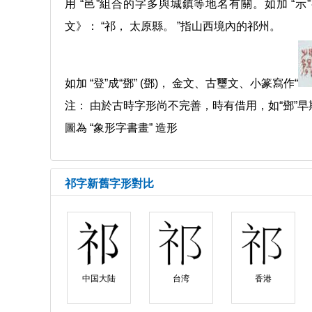
用 “邑”組合的字多與城鎮等地名有關。如加 “示”
文》： “祁， 太原縣。 ”指山西境內的祁州。
如加 “登”成“鄧” (鄧)， 金文、古璽文、小篆寫作“
注： 由於古時字形尚不完善，時有借用，如“鄧”早期
圖為 “象形字書畫” 造形
祁字新舊字形對比
中国大陆
台湾
香港