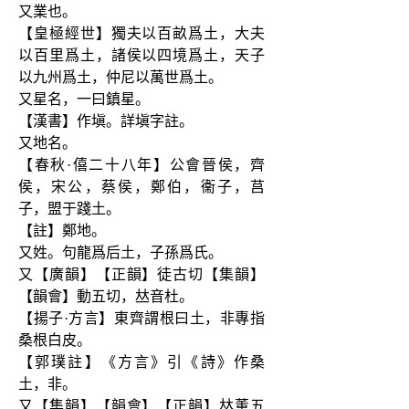
又業也。
【皇極經世】獨夫以百畝爲土，大夫
以百里爲土，諸侯以四境爲土，天子
以九州爲土，仲尼以萬世爲土。
又星名，一曰鎮星。
【漢書】作塡。詳塡字註。
又地名。
【春秋·僖二十八年】公會晉侯，齊
侯，宋公，蔡侯，鄭伯，衞子，莒
子，盟于踐土。
【註】鄭地。
又姓。句龍爲后土，子孫爲氏。
又【廣韻】【正韻】徒古切【集韻】
【韻會】動五切，𠀤音杜。
【揚子·方言】東齊謂根曰土，非專指
桑根白皮。
【郭璞註】《方言》引《詩》作桑
土，非。
又【集韻】【韻會】【正韻】𠀤董五