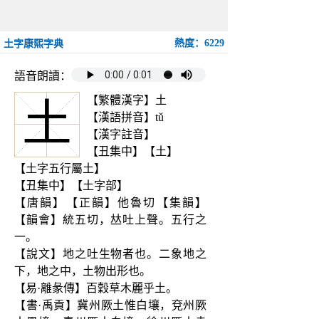
熱度：6229
土字康熙字典
語音朗讀：
【繁體漢字】土
土
【漢語拼音】tǔ
【漢字註音】
【丑集中】【土】
【土字五行屬土】
【丑集中】【土字部】
【唐韻】【正韻】他魯切【集韻】
【韻會】統五切，𠀤吐上聲。五行之
一。
【說文】地之吐生物者也。二象地之
下，地之中，土物出形也。
【易·離彖傳】百穀草木麗乎土。
【書·禹貢】冀州厥土惟白壤，兗州厥