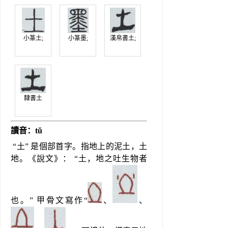
小篆土;
小篆墨;
漢帛書土;
隸書土
讀音：tǔ
 “土” 是個部首字。指地上的泥土，土
地。《說文》： “土，地之吐生物者
也。” 甲骨文寫作“
、
、 