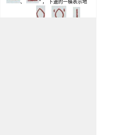
、 
” ， 下邊的一橫表示地
麵， 上邊的 “
、 
、 
”是
寫實的土塊逐漸向字符轉變， 四周的
小點是塵土。 金文寫作“
、 
、 
、 
” ， 除將甲骨文的空
白填實外，漸變痕跡也很明顯。小篆
接金文4的形狀寫作 “
” ， 從此定
形。 隸書( 《劉熊碑》 ) 、 《漢帛
書》據此寫作 “
、 
” 。
“墨”是書寫用的黑色顏料。《說