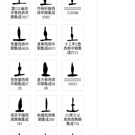
盩𤔲土幽且
作冊折觥西
𥃝圜器西周早期集
辛尊西周早
周早期集成
成10360
期集成5917
9303
免簠西周中
盠尊西周中
十三年𤼈壺
期集成4626
期集成6013
西周中期集
成9723
曶壺蓋西周
盠方彝西周
𧻷盂西周中期集成
中期集成97
中期集成99
10321
28
00
南宮乎鐘西
㝬鐘西周晚
癸士父
周晚期集成
期集成260
鬲西周晚期
181
集成716