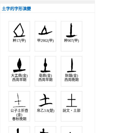
土字的字形演變
粹17(甲)
甲2902(甲)
粹907(甲)
大盂鼎(金)
亳鼎(金)
㝬鐘(金)
西周早期
西周早期
西周晚期
公子土折壺
帛乙3.8(楚)
說文‧土部
(金)
春秋晚期