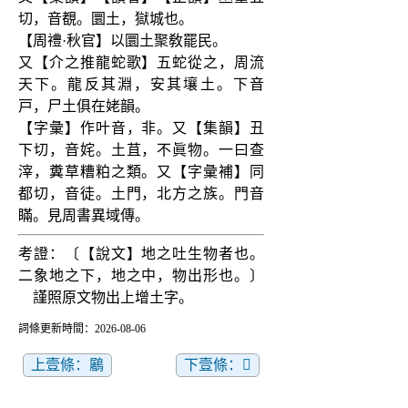
切，音覩。圜土，獄城也。
【周禮·秋官】以圜土聚敎罷民。
又【介之推龍蛇歌】五蛇從之，周流
天下。龍反其淵，安其壤土。下音
戸，尸土俱在姥韻。
【字彙】作叶音，非。又【集韻】丑
下切，音姹。土苴，不眞物。一曰查
滓，糞草糟粕之類。又【字彙補】同
都切，音徒。土門，北方之族。門音
瞞。見周書異域傳。
考證：〔【說文】地之吐生物者也。
二象地之下，地之中，物出形也。〕
　謹照原文物出上增土字。
詞條更新時間：2026-08-06
上壹條：鷵
下壹條：𨙭