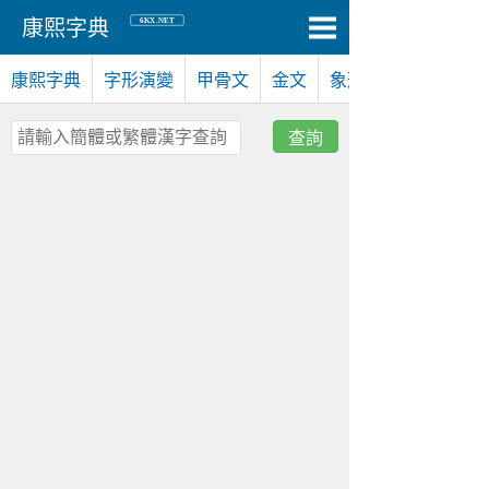
6KX.NET
康熙字典
康熙字典
字形演變
甲骨文
金文
象形文
查詢