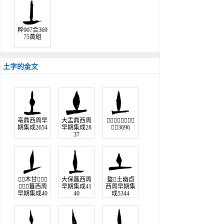
粹907合369
75黃組
土字的金文
亳鼎西周早
大盂鼎西周
𤔲土𤔲簋西周早期
期集成2654
早期集成28
集成3696
37
木甘𤔲土
大保簋西周
盩𤔲土幽卣
簋西周
早期集成41
西周早期集
早期集成40
40
成5344
59