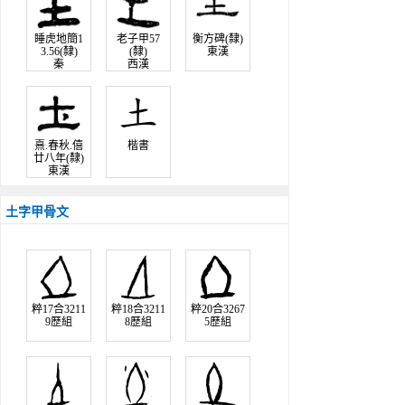
睡虎地簡1
老子甲57
衡方碑(隸)
3.56(隸)
(隸)
東漢
秦
西漢
熹.春秋.僖
楷書
廿八年(隸)
東漢
土字甲骨文
粹17合3211
粹18合3211
粹20合3267
9歷組
8歷組
5歷組