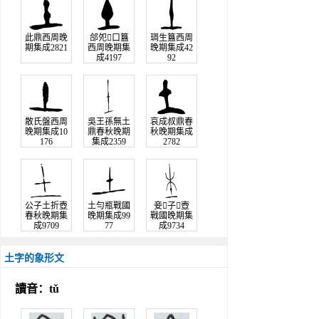
此鼎西周晚
郃夗口簋
琱生簋西周
期集成2821
西周晚期集
晚期集成42
成4197
92
散氏盤西周
吳王孫無土
哀成叔鼎春
晚期集成10
鼎春秋晚期
秋晚期集成
176
集成2359
2782
公子土折壺
土勻瓶戰國
妾子𧊒壺
春秋晚期集
晚期集成99
戰國晚期集
成9709
77
成9734
土字的象形文
讀音：tǔ