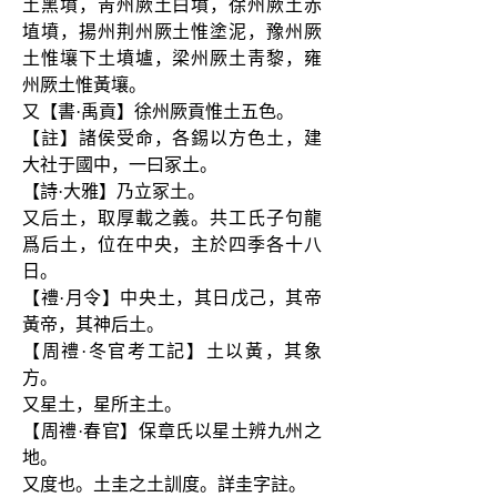
土黑墳，靑州厥土白墳，徐州厥土赤
埴墳，揚州荆州厥土惟塗泥，豫州厥
土惟壤下土墳壚，梁州厥土靑黎，雍
州厥土惟黃壤。
又【書·禹貢】徐州厥貢惟土五色。
【註】諸侯受命，各錫以方色土，建
大社于國中，一曰冢土。
【詩·大雅】乃立冢土。
又后土，取厚載之義。共工氏子句龍
爲后土，位在中央，主於四季各十八
日。
【禮·月令】中央土，其日戊己，其帝
黃帝，其神后土。
【周禮·冬官考工記】土以黃，其象
方。
又星土，星所主土。
【周禮·春官】保章氏以星土辨九州之
地。
又度也。土圭之土訓度。詳圭字註。