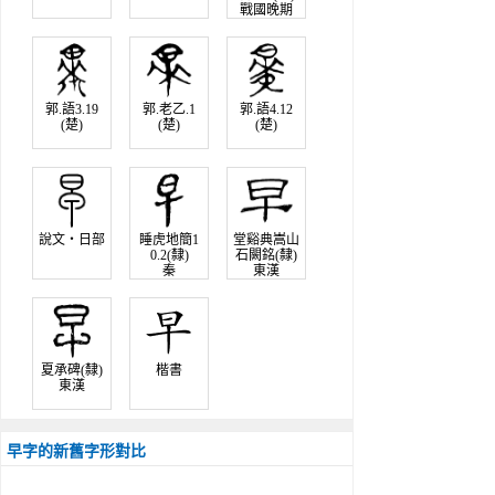
戰國晚期
郭.語3.19
郭.老乙.1
郭.語4.12
(楚)
(楚)
(楚)
說文‧日部
睡虎地簡1
堂谿典嵩山
0.2(隸)
石闕銘(隸)
秦
東漢
夏承碑(隸)
楷書
東漢
早字的新舊字形對比