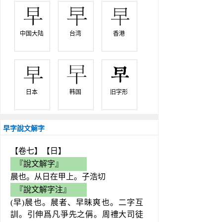
中国大陆 
台湾 
香港 
日本 
韩国 
旧字形 
早字說文解字
【卷七】【日】
『說文解字』
晨也。从日在甲上。子浩切
『說文解字注』
(早)䢅也。䢅者、早昧爽也。二字互
訓。引伸爲凡爭先之偁。周禮大司徒