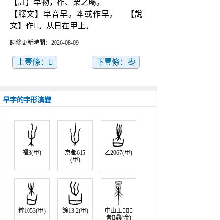
【註】皁物，柞、栗之屬。
【釋文】皁音早。本或作早。　【說
文】作𣅼。从日在甲上。
詞條更新時間：2026-08-09
上壹條：𪚆
下壹條：枣
早字的字形演變
福3(甲)
京都615
乙2067(甲)
(甲)
粹1053(甲)
餘13.2(甲)
中山王
昔鼎(金)