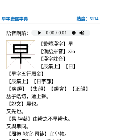
熱度：5114
早字康熙字典
語音朗讀：
【繁體漢字】早
早
【漢語拼音】zǎo
【漢字註音】
【辰集上】【日】
【早字五行屬金】
【辰集上】【日字部】
【廣韻】【集韻】【韻會】【正韻】
𠀤子皓切，遭上聲。
【說文】晨也。
又先也。
【易·坤卦】由辨之不早辨也。
又與皁同。
【周禮·地官·司徒】宜皁物。