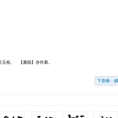
姿玉裕。 【廣韻】亦作䘱。
下壹條：