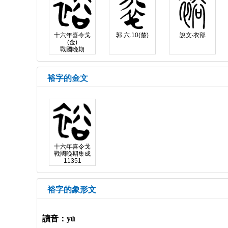
十六年喜令戈
郭.六.10(楚)
說文‧衣部
(金)
戰國晚期
裕字的金文
十六年喜令戈
戰國晚期集成
11351
裕字的象形文
讀音：yù