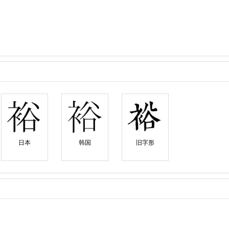
日本
韩国
旧字形