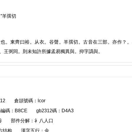
”羊孺切
道也。東齊曰裕。从衣。谷聲。羊孺切。古音在三部。亦作？。
、王弼同。則未知許所據孟易獨異與。抑字譌與。
12
倉頡號碼：lcor
g5編碼：B8CE
gb2312碼：D4A3
谷
部件分解：衤八人口
右结构
漢字五行：金