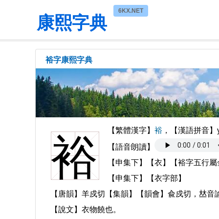
6KX.NET
康熙字典
裕字康熙字典
【繁體漢字】
裕
，【漢語拼音】
裕
【語音朗讀】
【申集下】【衣】【裕字五行屬
【申集下】【衣字部】
【唐韻】羊戍切【集韻】【韻會】兪戍切，𠀤音
【說文】衣物饒也。