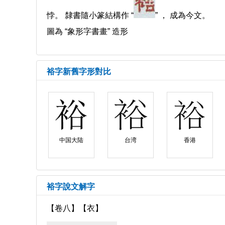
悖。 隸書隨小篆結構作 “
” ， 成為今文。
圖為 “象形字書畫” 造形
裕字新舊字形對比
中国大陆
台湾
香港
裕字說文解字
【卷八】【衣】