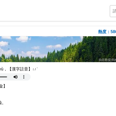
熱度：58
由谷歌提供
yù，【漢字註音】ㄩˋ
金】
諭。