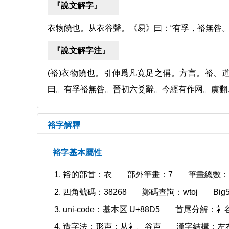
『說文解字』
衣物饒也。从衣谷聲。《易》曰：“有孚，裕無咎。
『說文解字注』
(裕)衣物饒也。引伸爲凡寛足之偁。方言。裕、
曰。有孚裕無咎。晉初六爻辭。今經有作网。虞翻
裕字解釋
裕字基本屬性
裕的部首：衣
部外筆畫：7
筆畫總數：
四角號碼：38268
鄭碼查詢：wtoj
Bi
uni-code：基本区 U+88D5
首尾分解：衤
造字法：形声；从衤、谷声
漢字結構：左