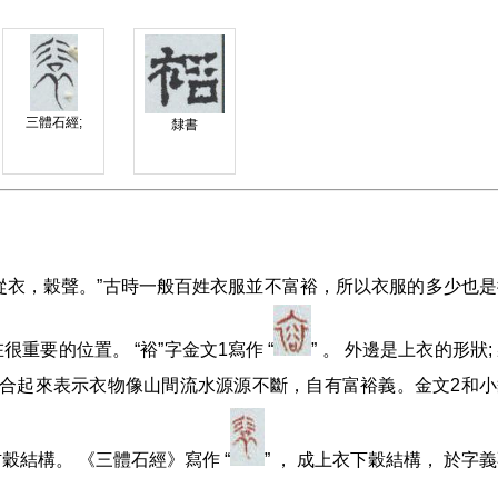
三體石經;
隸書
也。從衣，穀聲。”古時一般百姓衣服並不富裕，所以衣服的多少也
很重要的位置。 “裕”字金文1寫作 “
” 。 外邊是上衣的形狀;
衣字組合起來表示衣物像山間流水源源不斷，自有富裕義。金文2和
右穀結構。 《三體石經》寫作 “
” ， 成上衣下穀結構， 於字