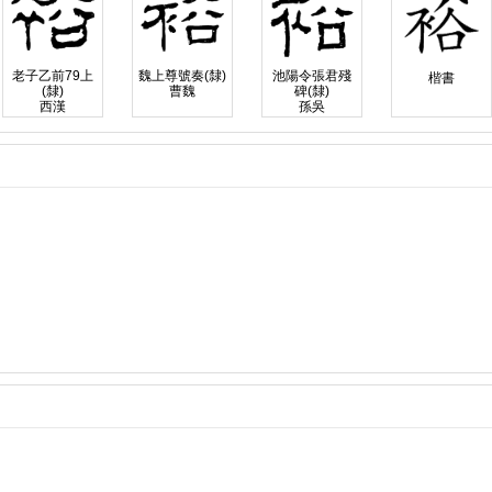
老子乙前79上
魏上尊號奏(隸)
池陽令張君殘
楷書
(隸)
曹魏
碑(隸)
西漢
孫吳