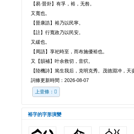
【易·晉卦】有孚，裕，无咎。
又寬也。
【晉康誥】裕乃以民寧。
【註】行寬政乃以民安。
又緩也。
【周語】享祀時至，而布施優裕也。
又【韻補】叶余救切，音狖。
【陸機詩】篤生我后，克明克秀。茂德淵冲，天
詞條更新時間：2026-08-07
上壹條：𡨿
裕字的字形演變