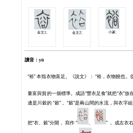
小篆;
金文1;
金文2;
讀音：yù
“裕” 本指衣物富足。《說文》： “裕，衣物饒
量富與貧的一個標準。成語“豐衣足食”就把“衣”放在
邊是川穀的 “穀” 。“穀”是兩山間的水流，與
把“衣、穀”分開， 寫作 “
、
” ， 成左衣