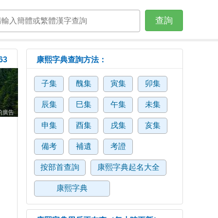
查詢
63
康熙字典查詢方法：
子集
醜集
寅集
卯集
辰集
巳集
午集
未集
的廣告
申集
酉集
戌集
亥集
備考
補遺
考證
按部首查詢
康熙字典起名大全
康熙字典