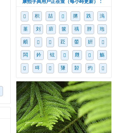
康熙字典用戶正在查（每小時更新）：
枳
喆
摪
跌
溩
𤱼
𠹜
堇
刘
䨾
箧
䄔
脖
玸
䪿
䟪
鎣
姸
𩾜
𥴦
𩐻
闆
鈐
铉
㸕
觞
𧎖
𨆲
㖗
㺌
䂮
灼
𧣾
𣉭
𩫔
媀