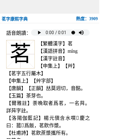
熱度：3909
茗字康熙字典
語音朗讀：
【繁體漢字】茗
茗
【漢語拼音】míng
【漢字註音】
【申集上】【艸】
【茗字五行屬木】
【申集上】【艸字部】
【唐韻】【正韻】𠀤莫迥切，音酩。
【玉篇】茶芽也。
【爾雅註】荼晚取者爲茗，一名荈。
詳荈字註。
【洛陽伽藍記】楊元愼含水噀𨻰慶之
曰：菰𥟑爲飯，茗飮作漿。
【杜甫詩】茗飮蔗漿攜所有。