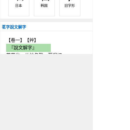
日本 
韩国 
旧字形 
茗字說文解字
【卷一】【艸】
『說文解字』
荼芽也。从艸名聲。莫迥切
茗字解釋
茗字屬性
茗的部首：艸；部外筆畫：6
筆畫總數：9；倉頡號碼：tnir
四角號碼：44602；鄭碼查詢：erj
Big5編碼：AFFA；gb2312碼：DCF8