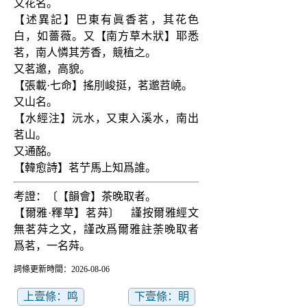
又花名。
【述異記】巴東有眞香茗，其花色
白，如薔薇。又【南方草木狀】耶悉
茗，南人憐其芳香，競植之。
又茗邈，高貌。
【張載·七命】搖刖峻挺，茗邈苕嶢。
又山名。
【水經注】沅水，又東入溪水，南出
茗山。
又通酩。
【韓愈詩】茗艼馬上知爲誰。
考證：〔【韻會】茶晚取者。
【爾雅·釋草】茗荈〕　謹按爾雅經文
無茗荈之文，謹改爲爾雅註荼晚取者
爲茗，一名荈。
詞條更新時間：2026-08-06
上壹條：鸣
下壹條：眀