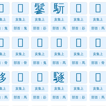
𩳦
𩳣
鬖
䭼
𩮳
𩧞
集上
亥集上
亥集上
亥集上
亥集上
亥集上
首：鬼
部首：鬼
部首：髟
部首：馬
部首：髟
部首：馬
𩩁
𩩡
𩴈
𩣮
𩤜
𩪂
集上
亥集上
亥集上
亥集上
亥集上
亥集上
首：骨
部首：骨
部首：鬼
部首：馬
部首：馬
部首：骨
䮈
𩢿
𩮝
䮱
𩮰
𩦧
集上
亥集上
亥集上
亥集上
亥集上
亥集上
首：馬
部首：馬
部首：髟
部首：馬
部首：髟
部首：馬