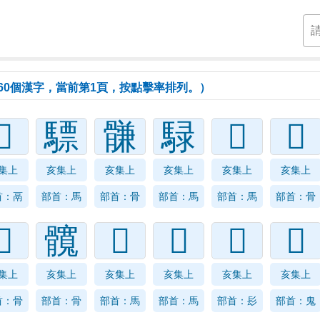
頁60個漢字，當前第1頁，按點擊率排列。）
𩱡
驃
䯡
騄
𩣚
𩩛
集上
亥集上
亥集上
亥集上
亥集上
亥集上
首：鬲
部首：馬
部首：骨
部首：馬
部首：馬
部首：骨
𩪀
髖
𩥑
𩤙
𩮘
𩵀
集上
亥集上
亥集上
亥集上
亥集上
亥集上
首：骨
部首：骨
部首：馬
部首：馬
部首：髟
部首：鬼