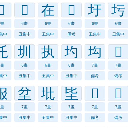
𡉉
𡉈
在
𡉒
圩
圬
6畫
6畫
6畫
6畫
6畫
6畫
集中
丑集中
丑集中
備考
丑集中
丑集中
圫
圳
执
圴
㘬
𡉳
6畫
6畫
6畫
6畫
7畫
7畫
集中
丑集中
丑集中
丑集中
備考
備考
报
坌
㘩
坒
𡉪
𡉬
7畫
7畫
7畫
7畫
7畫
7畫
集中
丑集中
丑集中
丑集中
備考
備考