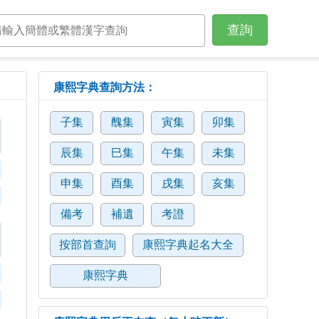
查詢
康熙字典查詢方法：
子集
醜集
寅集
卯集
辰集
巳集
午集
未集
申集
酉集
戌集
亥集
備考
補遺
考證
按部首查詢
康熙字典起名大全
康熙字典