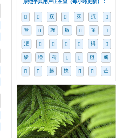
康熙字典用戶正在查（每小時更新）：
窡
霠
㧧
𣪣
𡹸
𠭎
𩏋
弩
䜒
敏
筩
𥾇
𥽣
𢆰
浭
襑
𠹛
𥗟
𣏲
𡳆
𡱎
駳
㙵
䕝
橙
䬚
𩱞
𨁸
䞼
抉
芒
𣬛
𠣃
𧯓
𣃦