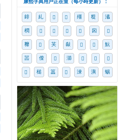
康熙字典用戶正在查（每小時更新）：
䤵
糺
殭
䊓
瀸
𡃭
𥶈
橍
囟
𣂳
𪕿
𨹈
𡴸
𨺘
䊳
芺
㪧
魭
𠛨
𢛘
𪓻
噐
偨
瀄
𢎃
𪕸
𥓩
𨟁
槌
䉪
淶
㵰
蜴
𦔝
𦜄