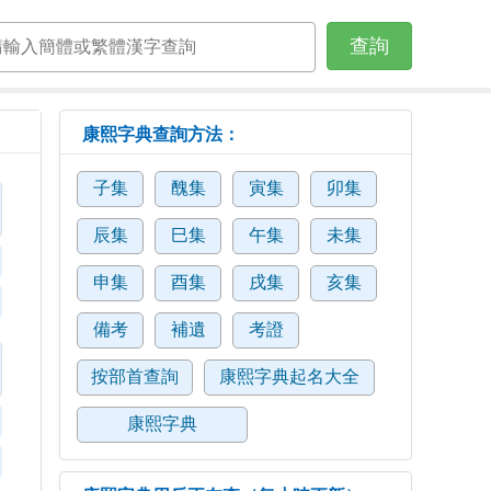
查詢
康熙字典查詢方法：
子集
醜集
寅集
卯集
辰集
巳集
午集
未集
申集
酉集
戌集
亥集
備考
補遺
考證
按部首查詢
康熙字典起名大全
康熙字典