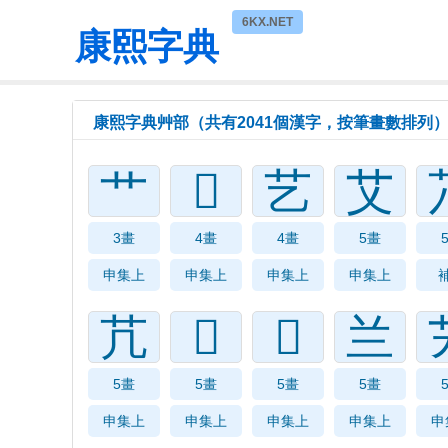
6KX.NET
康熙字典
康熙字典艸部（共有2041個漢字，按筆畫數排列
艹
𦫴
艺
艾
3畫
4畫
4畫
5畫
申集上
申集上
申集上
申集上
芁
𦫶
𦫷
兰
5畫
5畫
5畫
5畫
申集上
申集上
申集上
申集上
申