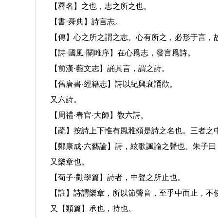
【釋名】之也，志之所之也。
【書·舜典】詩言志。
【傳】心之所之謂之志。心有所之，必形于言，
【詩·國風·關雎序】在心爲志，發言爲詩。
【前漢·藝文志】誦其言，謂之詩。
【舊唐書·經籍志】詩以紀興衰誦歡。
又六詩。
【周禮·春官·大師】敎六詩。
【疏】按詩上下惟有風雅頌是詩之名也。三者之
【鄭康成·六藝論】詩，絃歌諷諭之聲也。朱子
又樂章也。
【荀子·勸學篇】詩者，中聲之所止也。
【註】詩謂樂章，所以節聲音，至乎中而止，不
又【類篇】承也，持也。