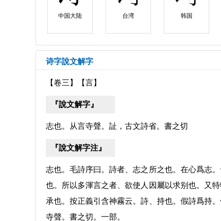
中国大陆
台湾
韩国
诗字說文解字
【卷三】【言】
『說文解字』
志也。从言寺聲。訨，古文詩省。書之切
『說文解字注』
志也。毛詩序曰。詩者、志之所之也。在心爲志。
也。所以多渾言之者、欲使人因屬以求别也。又特
承也。按正義引含神霧云。詩、持也。假詩爲持。
寺聲。書之切。一部。