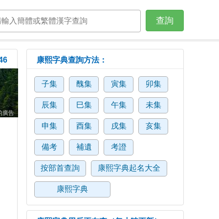
查詢
46
康熙字典查詢方法：
子集
醜集
寅集
卯集
辰集
巳集
午集
未集
的廣告
申集
酉集
戌集
亥集
備考
補遺
考證
按部首查詢
康熙字典起名大全
康熙字典