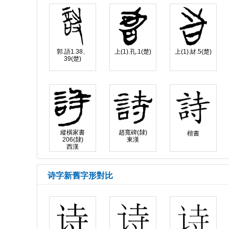
郭.語1.38、
上(1).孔.1(楚)
上(1).䊷.5(楚)
39(楚)
縱橫家書
趙寬碑(隸)
楷書
206(隸)
東漢
西漢
诗字新舊字形對比