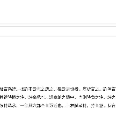
發言爲詩。按許不云志之所之。徑云志也者。序析言之。許渾言
牲禮詩懷之注。詩猶承也。謂奉納之懷中。內則詩負之注。詩之
假持爲承。一部與六部合音冣近也。上林賦葴持。持音懲。从言