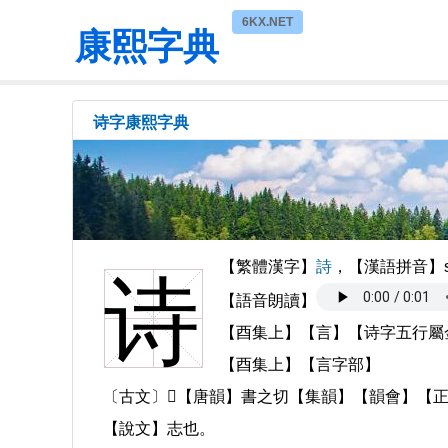
6KX.NET
康熙字典
诗字康熙字典
【繁體漢字】
詩
，【漢語拼音】s
诗
【語音朗讀】
【酉集上】【言】【诗字五行屬
【酉集上】【言字部】
〔古文〕𧥳【唐韻】書之切【集韻】【韻會】【正
【說文】志也。