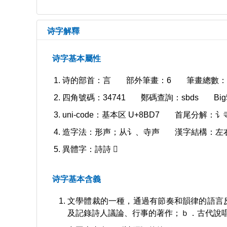
诗字解釋
诗字基本屬性
诗的部首：言
部外筆畫：6
筆畫總數：
四角號碼：34741
鄭碼查詢：sbds
Bi
uni-code：基本区 U+8BD7
首尾分解：讠
造字法：形声；从讠、寺声
漢字結構：左
異體字：詩詩 𧥳
诗字基本含義
文學體裁的一種，通過有節奏和韻律的語言
及記錄詩人議論、行事的著作；ｂ．古代說