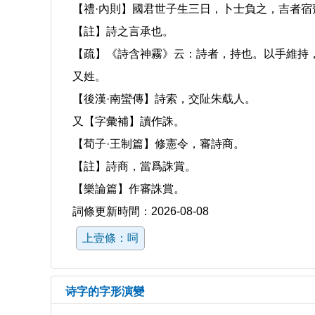
【禮·內則】國君世子生三日，卜士負之，吉者宿
【註】詩之言承也。
【疏】《詩含神霧》云：詩者，持也。以手維持
又姓。
【後漢·南蠻傳】詩索，交阯朱䳒人。
又【字彙補】讀作誅。
【荀子·王制篇】修憲令，審詩商。
【註】詩商，當爲誅賞。
【樂論篇】作審誅賞。
詞條更新時間：2026-08-08
上壹條：呞
诗字的字形演變