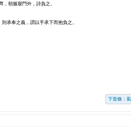
齊，朝服寢門外，詩負之。
，則承奉之義，謂以手承下而抱負之。
下壹條：