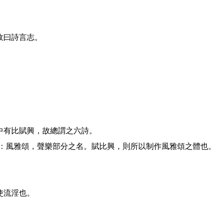
故曰詩言志。
中有比賦興，故總謂之六詩。
曰：風雅頌，聲樂部分之名。賦比興，則所以制作風雅頌之體也。
使流淫也。