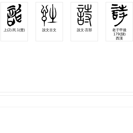
上(2).民.1(楚)
說文古文
說文‧言部
老子甲後
179(隸)
西漢