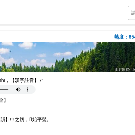
熱度：65
由谷歌提供
hī，【漢字註音】ㄕ
金】
韻】申之切，𠀤始平聲。