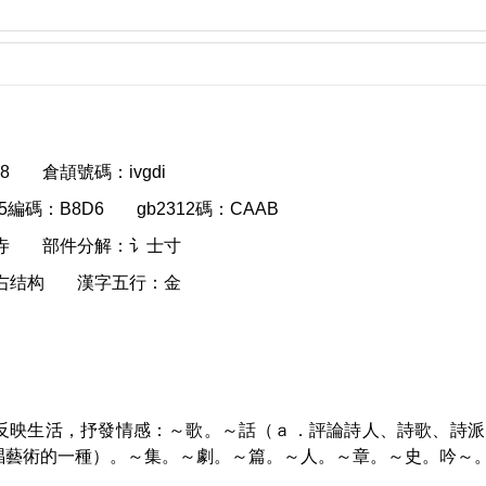
8
倉頡號碼：ivgdi
g5編碼：B8D6
gb2312碼：CAAB
寺
部件分解：讠士寸
右结构
漢字五行：金
反映生活，抒發情感：～歌。～話（ａ．評論詩人、詩歌、詩派
唱藝術的一種）。～集。～劇。～篇。～人。～章。～史。吟～