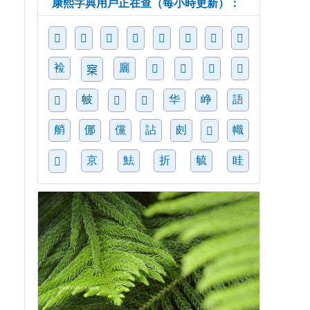
康熙字典用戶正在查（每小時更新）：
𧖀
𡶎
𥼿
𣂕
𧒨
𦠏
𡝪
𨁳
裣
廲
𢉟
𥉝
𧩈
𠗾
𡩣
帔
华
峥
語
𠑍
𦨍
𦶌
艄
㑚
儻
詀
㓟
幟
𢄤
京
魼
折
毓
眭
𦄒