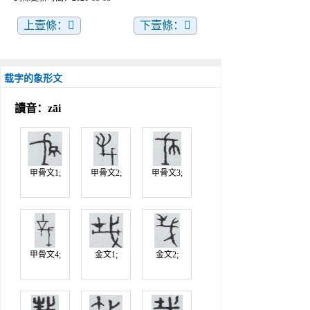
上壹條：𠈾
下壹條：𡨔
载字的象形文
讀音：zāi
甲骨文1;
甲骨文2;
甲骨文3;
甲骨文4;
金文1;
金文2;