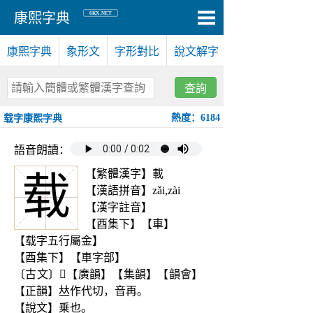
6KX.NET
康熙字典
康熙字典
象形文
字形對比
說文解字
查詢
熱度：6184
载字康熙字典
語音朗讀：
【繁體漢字】載
载
【漢語拼音】zǎi,zài
【漢字註音】
【酉集下】【車】
【载字五行屬金】
【酉集下】【車字部】
〔古文〕𡙺【廣韻】【集韻】【韻會】
【正韻】𠀤作代切，音再。
【說文】乗也。