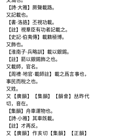
又滿也。
【詩·大雅】厥聲載路。
又記載也。
【書·洛誥】丕視功載。
【註】視羣臣有功者記載之。
【史記·伯夷傳】載籍極博。
又飾也。
【淮南子·兵略訓】載以銀錫。
【註】箭以銀錫飾之也。
又載師，官名。
【周禮·地官·載師註】載之爲言事也，
事民而稅之也。
又姓。
又【廣韻】【集韻】【韻會】𠀤昨代
切，音在。
【集韻】舟車運物也。
【詩·小雅】其車旣載。
【註】才再反。
又【廣韻】作亥切【集韻】【正韻】