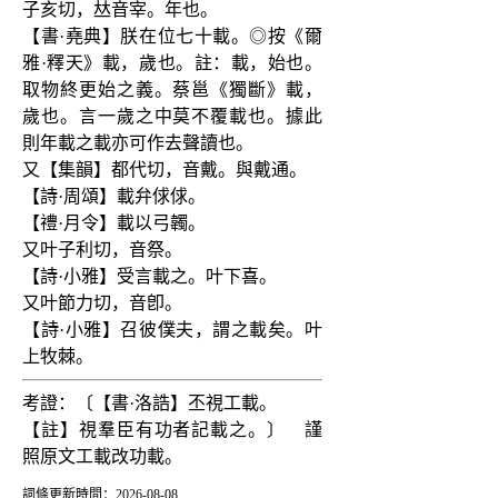
子亥切，𠀤音宰。年也。
【書·堯典】朕在位七十載。◎按《爾
雅·釋天》載，歲也。註：載，始也。
取物終更始之義。蔡邕《獨斷》載，
歲也。言一歲之中莫不覆載也。據此
則年載之載亦可作去聲讀也。
又【集韻】都代切，音戴。與戴通。
【詩·周頌】載弁俅俅。
【禮·月令】載以弓韣。
又叶子利切，音祭。
【詩·小雅】受言載之。叶下喜。
又叶節力切，音卽。
【詩·小雅】召彼僕夫，謂之載矣。叶
上牧棘。
考證：〔【書·洛誥】丕視工載。
【註】視羣臣有功者記載之。〕　謹
照原文工載改功載。
詞條更新時間：2026-08-08