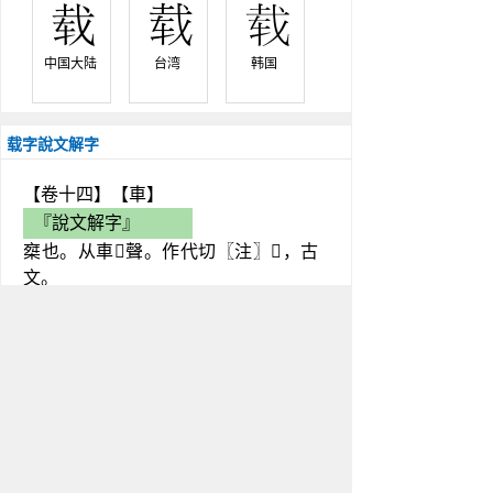
中国大陆 
台湾 
韩国 
载字說文解字
【卷十四】【車】
『說文解字』
椉也。从車𢦔聲。作代切〖注〗𡙺，古
文。
『說文解字注』
椉也。乗者，覆也。上覆之則下載
之，故其義相成。引申之謂所載之物
曰載，如詩載輪爾載，下載音才再反
是也。引申爲凡載物之偁，如詩：汎
汎楊舟，載沈載浮。中庸：天地之無
不持載。是也。又叚借之爲始，才之