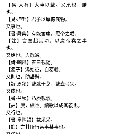
【易·大有】大車以載。又承也，勝
也。
【易·坤卦】君子以厚德載物。
又事也。
【書·舜典】有能奮庸，熙帝之載。
【註】言奮起其功，以廣帝堯之事
也。
又始也。與哉通。
【詩·豳風】春曰載陽。
【孟子】湯始征，自葛載。
又則也，助語辭。
【詩·周頌】載戢干戈，載櫜弓矢。
又成也。
【書·益稷】乃賡載歌。
【註】賡，續也。續歌以成其義也。
又行也。
【書·臯陶謨】載采采。
【註】言其所行某事某事也。