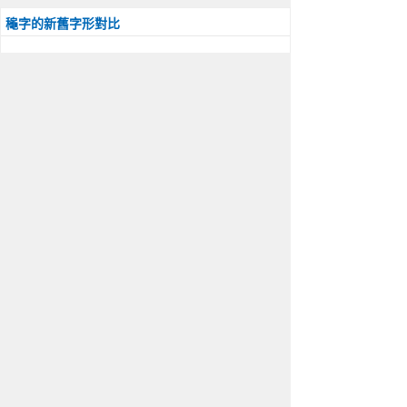
龝字的新舊字形對比
中国大陆 
台湾 
日本 
韩国 
旧字形 
龝字解釋
龝字屬性
龝的部首：龜；部外筆畫：16
筆畫總數：21；倉頡號碼：hdhxu