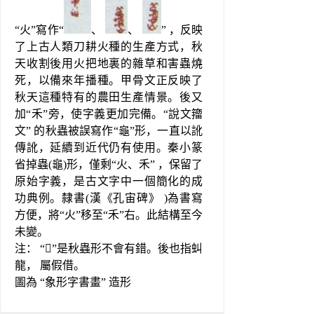
“火”寫作“
、 
、 
” ，反映
了上古人類刀耕火種的生產方式，秋
天收割後用火把地裏的雜草和害蟲燒
死，以備來年播種。甲骨文正反映了
秋天這種特有的農田生產情景。後又
加“禾”旁，使字義更加完備。“說文籀
文” 的秋蟲被誤寫作“龜”形，一直以訛
傳訛，延續到近代仍有使用。秦小篆
省掉蟲(龜)形，僅剩“火、禾” ，保留了
原始字義，是古文字中一個簡化的成
功典例。隸書(漢《孔宙碑》 )為書寫
方便，將“火”移至“禾”右。此結構至今
未變。
注： “”是秋蟲形不會有錯。後也指虯
龍， 屬假借。
圖為 “象形字書畫” 造形