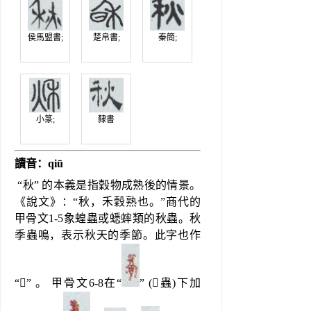
侯馬盟書;
楚帛書;
秦簡;
小篆;
隸書
讀音：qiū
 “秋” 的本義是指穀物成熟後的情景。
《說文》：“秋，禾穀熟也。”商代的
甲骨文1-5象蝗蟲或蟋蟀類的秋蟲。秋
季蟲鳴，表示秋天的季節。此字也作
“” 。 甲骨文6-8在“
” (蟲)下加