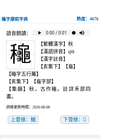
熱度：4676
龝字康熙字典
語音朗讀：
【繁體漢字】秋
龝
【漢語拼音】qiū
【漢字註音】
【亥集下】【龜】
【龝字五行屬】
【亥集下】【龜字部】
【集韻】秋，古作龝。註詳禾部四
畫。
詞條更新時間：2026-08-08
上壹條：鰌
下壹條：𪚼