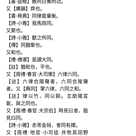
【書·益稷】敷同日奏罔功。
又【廣韻】齊也。
【書·舜典】同律度量衡。
【詩·小雅】我馬旣同。
又聚也。
【詩·小雅】獸之所同。
【傳】同猶聚也。
又和也。
【禮·禮運】是謂大同。
【註】猶和也，平也。
又【周禮·春官·大司樂】六律六同。
【註】六律合陽聲者，六同合隂聲
者。又【典同】掌六律，六同之和。
【註】律以竹，同以銅。言助陽宣
氣，與之同也。
又【周禮·春官·大宗伯】時見曰會，殷
見曰同。
【詩·小雅】赤芾金舄，會同有繹。
又【周禮·地官·小司徒·井牧其田野