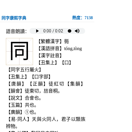
熱度：7138
同字康熙字典
語音朗讀：
【繁體漢字】衕
同
【漢語拼音】tóng,tòng
【漢字註音】
【丑集上】【口】
【同字五行屬火】
【丑集上】【口字部】
【唐韻】【正韻】徒紅切【集韻】
【韻會】徒東切，𠀤音桐。
【說文】合會也。
【玉篇】共也。
【廣韻】①也。
【易·同人】天與火同人，君子以類族
辨物。