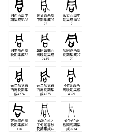
同卣西周中
幾父壺西周
永盂西周中
期集成5398
中期集成97
期集成1032
22
2
同姜鬲西周
鄭同媿鼎西
師同鼎西周
晚期集成52
周晚期集成
晚期集成27
2
2415
79
元年師兌簋
元年師兌簋
不𡢁簋蓋西
西周晚期集
西周晚期集
周晚期集成
成4274
成4275
4329
散氏盤西周
姑馮𠯑同之
妾子𧊒壺
晚期集成10
子句鑃春秋
戰國晚期集
176
晚期集成42
成9734