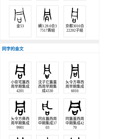
金53
續3.28.6合3
京都3016合
7517黃組
22202子組
同字的金文
小臣宅簋西
沈子它簋蓋
夨令方尊西
周早期集成
西周早期集
周早期集成
4201
成4330
6016
夨令方彝西
同𠂤簋西周
同簋蓋西周
周早期集成
中期集成37
中期集成42
9901
03
70