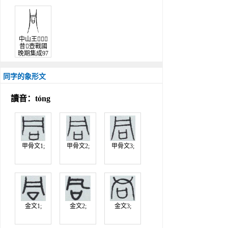
4
中山王
昔壺戰國
晚期集成97
35
同字的象形文
讀音：tóng
甲骨文1;
甲骨文2;
甲骨文3;
金文1;
金文2;
金文3;