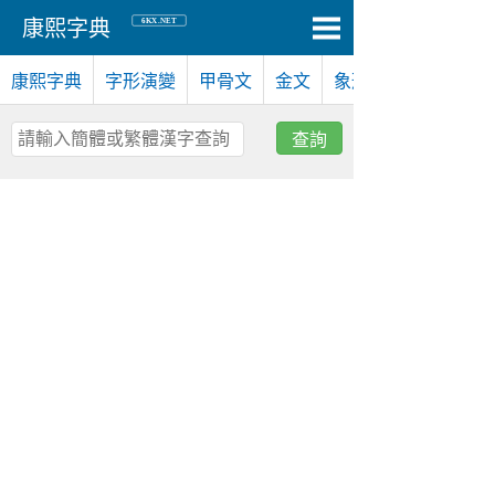
6KX.NET
康熙字典
康熙字典
字形演變
甲骨文
金文
象形文
查詢