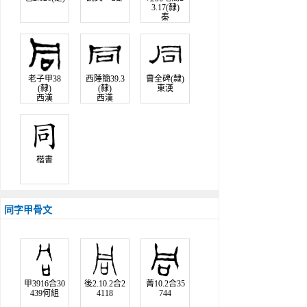
3.17(隸)
秦
老子甲38
西陲簡39.3
曹全碑(隸)
(隸)
(隸)
東漢
西漢
西漢
楷書
同字甲骨文
甲3916合30
後2.10.2合2
菁10.2合35
439何組
4118
744