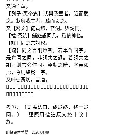
又通作童。
【列子·黃帝篇】狀與我童者，近而愛
之。狀與我異者，疏而畏之。
又【釋文】徒貢切，音洞。與詷同。
【禮·祭統】鋪筵設同几，爲依神也。
【註】同之言詷也。
【疏】同之言詷也者，若單作同字，
是齊同之同，非詷共之詷。若詷共之
詷，則言旁作同。漢魏之時，字義如
此，今則總爲一字。
又叶徒黃切，音唐。
【𨻰琳·答客難】六合咸熙，九州來同。倒載干戈，放馬華
陽。①字作北下𤰞。
考證：〔司馬法曰，成爲終，終十爲
同。〕　謹照周禮註原文終十改十
終。
詞條更新時間：2026-08-09