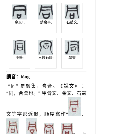
金文4;
楚帛書;
石鼓文;
小篆;
三體石經;
隸書
讀音：tóng
 “同” 是聚集，會合。《說文》 ： 
“同，合會也。” 甲骨文、金文、石鼓
文等字形近似，順序寫作“
、 