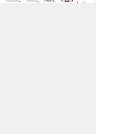
、 
、 
、 
” 。上
邊是“
”(凡) ，一說是高腳方盤，
一說是風帆形，一說是出虛恭，迄無
定論; 下邊是 “口” ，為容器口，表示
盤與其他容器相同，是會合各種東西
的器物。小篆寫作 “
” ， 上邊的
盤已不象形。 隸書(漢《曹全碑》 )以
直筆方折寫作“
” ， 成為今文。
圖為 “象形字書畫” 造形
同字的新舊字形對比