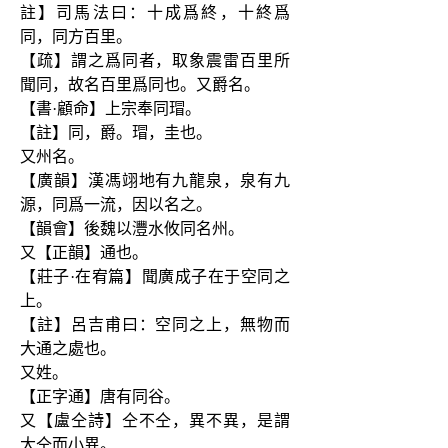
註】司馬法曰：十成爲終，十終爲
同，同方百里。
【疏】謂之爲同者，取象震雷百里所
聞同，故名百里爲同也。又爵名。
【書·顧命】上宗奉同瑁。
【註】同，爵。瑁，圭也。
又州名。
【廣韻】漢馮翊地有九龍泉，泉有九
源，同爲一流，因以名之。
【韻會】後魏以灃水攸同名州。
又【正韻】通也。
【莊子·在宥篇】聞廣成子在于空同之
上。
【註】呂吉甫曰：空同之上，無物而
大通之處也。
又姓。
【正字通】唐有同谷。
又【盧仝詩】仝不仝，異不異，是謂
大仝而小異。