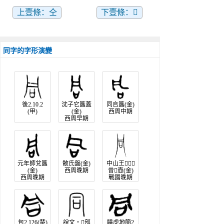
上壹條：仝
下壹條：𠩁
同字的字形演變
後2.10.2
沈子它簋蓋
同𠂤簋(金)
(甲)
(金)
西周中期
西周早期
元年師兌簋
散氏盤(金)
中山王
(金)
西周晚期
昔壺(金)
西周晚期
戰國晚期
包2.126(楚)
說文‧𠔼部
睡虎地簡2