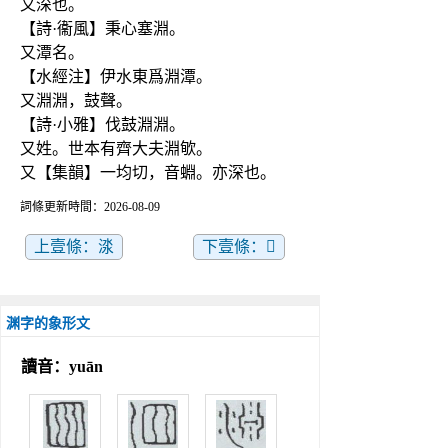
又深也。
【詩·衞風】秉心塞淵。
又潭名。
【水經注】伊水東爲淵潭。
又淵淵，鼓聲。
【詩·小雅】伐鼓淵淵。
又姓。世本有齊大夫淵㰬。
又【集韻】一均切，音蜵。亦深也。
詞條更新時間：2026-08-09
上壹條：渁
下壹條：𣷨
渊字的象形文
讀音：yuān