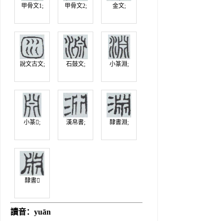
甲骨文1;
甲骨文2;
金文;
說文古文;
石鼓文;
小篆淵;
小篆𣶒;
漢帛書;
隸書淵;
隸書𣶒
讀音：yuān