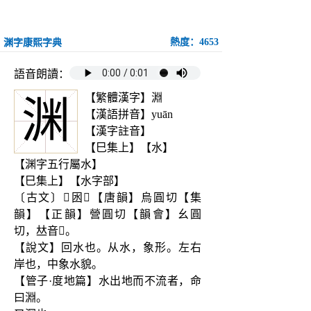
熱度：4653
渊字康熙字典
語音朗讀：
【繁體漢字】淵
渊
【漢語拼音】yuān
【漢字註音】
【巳集上】【水】
【渊字五行屬水】
【巳集上】【水字部】
〔古文〕𣶒囦𠝃【唐韻】烏圓切【集
韻】【正韻】營圓切【韻會】幺圓
切，𠀤音𢏮。
【說文】回水也。从水，象形。左右
岸也，中象水貌。
【管子·度地篇】水出地而不流者，命
曰淵。