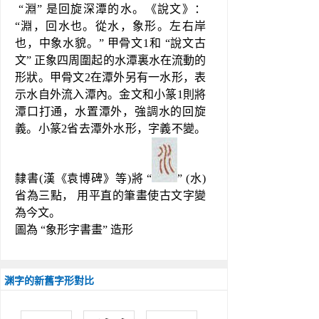
 “淵” 是回旋深潭的水。《說文》： 
“淵，回水也。從水，象形。左右岸
也，中象水貌。” 甲骨文1和 “說文古
文” 正象四周圍起的水潭裏水在流動的
形狀。甲骨文2在潭外另有一水形，表
示水自外流入潭內。金文和小篆1則將
潭口打通，水置潭外，強調水的回旋
義。小篆2省去潭外水形，字義不變。 
隸書(漢《袁博碑》等)將 “
” (水)
省為三點， 用平直的筆畫使古文字變
為今文。
圖為 “象形字書畫” 造形
渊字的新舊字形對比