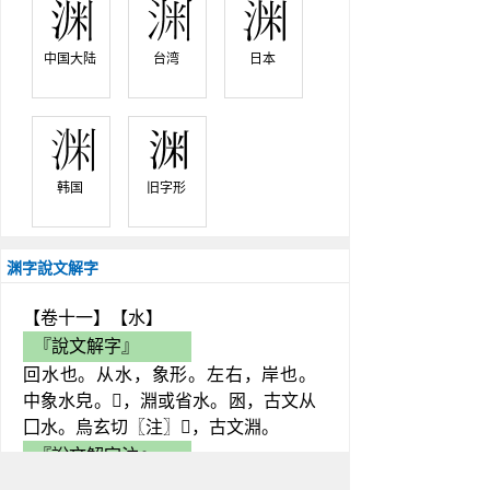
中国大陆 
台湾 
日本 
韩国 
旧字形 
渊字說文解字
【卷十一】【水】
『說文解字』
回水也。从水，象形。左右，岸也。
中象水皃。𣶒，淵或省水。囦，古文从
囗水。烏玄切〖注〗𠝃，古文淵。
『說文解字注』
(淵)回水也。顔回字子淵。从水，象