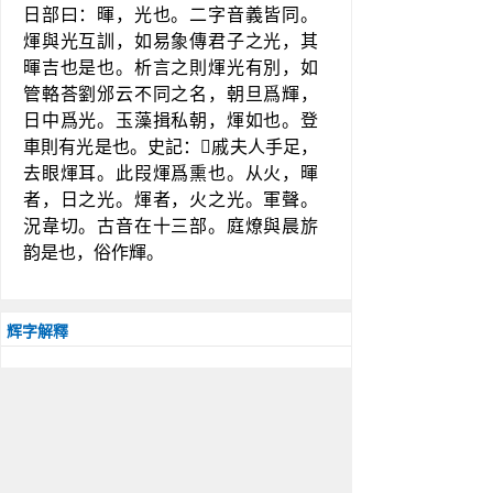
日部曰：暉，光也。二字音義皆同。
煇與光互訓，如易𧰼傳君子之光，其
暉吉也是也。析言之則煇光有別，如
管輅荅劉邠云不同之名，朝旦爲輝，
日中爲光。玉藻揖私朝，煇如也。登
車則有光是也。史記：𣃔戚夫人手足，
去眼煇耳。此叚煇爲熏也。从火，暉
者，日之光。煇者，火之光。軍聲。
況韋切。古音在十三部。庭燎與晨旂
韵是也，俗作輝。
辉字解釋
辉字屬性
辉的部首：車；部外筆畫：8
筆畫總數：12；倉頡號碼：fubkq
四角號碼：97254；鄭碼查詢：kowh