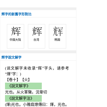
辉字的新舊字形對比
中国大陆 
台湾 
韩国 
辉字說文解字
(说文解字未收录“辉”字头，请参考
“煇”字：)
【卷十】【火】
《說文解字》
光也。从火軍聲。況韋切
《說文解字注》
(煇)光也。小雅庭燎傳曰：煇，光也。