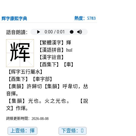
熱度：5783
辉字康熙字典
語音朗讀：
【繁體漢字】輝
辉
【漢語拼音】huī
【漢字註音】
【酉集下】【車】
【辉字五行屬水】
【酉集下】【車字部】
【廣韻】許歸切【集韻】呼韋切，𠀤
音揮。
【集韻】光也。火之光也。　【說
文】作煇。
詞條更新時間：2026-08-08
上壹條：揮
下壹條：𤟤