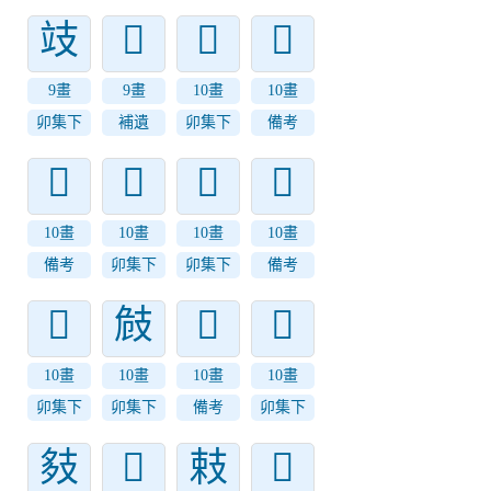
攱
𢺿
𢻃
𢻅
9畫
9畫
10畫
10畫
卯集下
補遺
卯集下
備考
𢻉
𢻄
𢻂
𢻇
10畫
10畫
10畫
10畫
備考
卯集下
卯集下
備考
𢻁
㩻
𢻋
𢻊
10畫
10畫
10畫
10畫
卯集下
卯集下
備考
卯集下
㩼
𢻍
㩽
𢻌