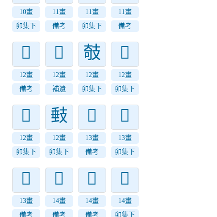
10畫
11畫
11畫
11畫
卯集下
備考
卯集下
備考
𢻓
𢻔
攲
𢻏
12畫
12畫
12畫
12畫
備考
補遺
卯集下
卯集下
𢻎
㩾
𢻘
𢻕
12畫
12畫
13畫
13畫
卯集下
卯集下
備考
卯集下
𢻙
𢻜
𢻛
𢻚
13畫
14畫
14畫
14畫
備考
備考
備考
卯集下