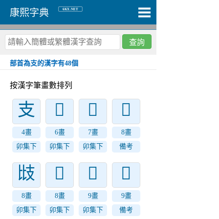
6KX.NET
康熙字典
查詢
部首為支的漢字有48個
按漢字筆畫數排列
支
𢺵
𢺶
𢺼
4畫
6畫
7畫
8畫
卯集下
卯集下
卯集下
備考
㩺
𢺷
𢺾
𢻀
8畫
8畫
9畫
9畫
卯集下
卯集下
卯集下
備考