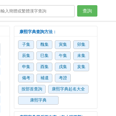
查詢
康熙字典查詢方法：
子集
醜集
寅集
卯集
辰集
巳集
午集
未集
申集
酉集
戌集
亥集
備考
補遺
考證
按部首查詢
康熙字典起名大全
康熙字典