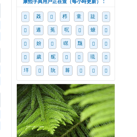
康熙字典用戶正在查（每小時更新）：
䔸
栉
童
跿
𨡤
𤐲
𣨀
遘
莬
㕴
䗧
𧆓
𡋧
𥿍
妢
㖼
䵨
𩍧
𢠭
𪒲
𩴨
歲
馜
琉
𢴵
𩁤
𩩠
𧡫
垟
阭
䔚
𩉹
𨞣
𣧅
𦯣