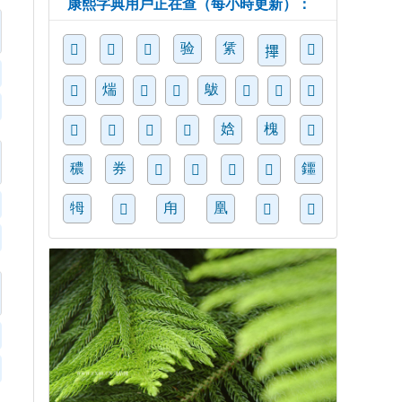
康熙字典用戶正在查（每小時更新）：
验
䋕
𥝬
𡧦
𥬞
𪓒
𢳂
煓
䳁
𥙫
𦽘
𧫕
𡯈
𢃷
𦎘
娢
槐
𦁎
𦃑
𨆍
𩇋
𡤤
穠
券
鑩
𠡭
𢩏
𧾏
𨷄
牳
甪
凰
𡙹
𦑪
𤊾