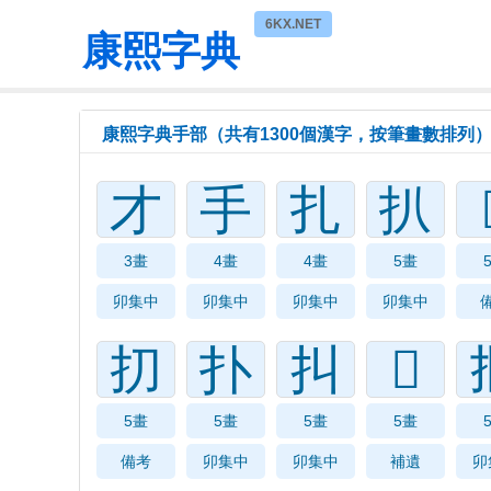
6KX.NET
康熙字典
康熙字典手部（共有1300個漢字，按筆畫數排列
才
手
扎
扒
3畫
4畫
4畫
5畫
卯集中
卯集中
卯集中
卯集中
㧅
扑
㧃
𢩬
5畫
5畫
5畫
5畫
備考
卯集中
卯集中
補遺
卯