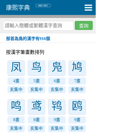
6KX.NET
康熙字典
查詢
部首為鳥的漢字有916個
按漢字筆畫數排列
凤
鸟
凫
鸠
4畫
5畫
6畫
7畫
亥集中
亥集中
亥集中
亥集中
鸣
鸢
鸨
鸥
8畫
8畫
9畫
9畫
亥集中
亥集中
亥集中
亥集中