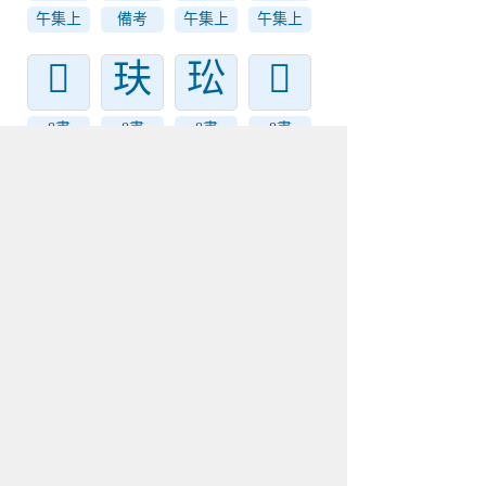
午集上
備考
午集上
午集上
𤣹
玞
玜
𤤈
8畫
8畫
8畫
8畫
午集上
午集上
午集上
備考
环
玠
𤣶
㺵
8畫
8畫
8畫
8畫
午集上
午集上
備考
補遺
玨
玦
𤣽
㺳
8畫
8畫
8畫
8畫
午集上
午集上
午集上
備考