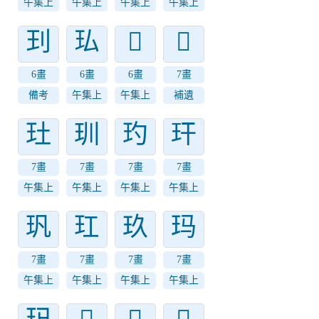
午集上
午集上
午集上
午集上
㺫
㺨
𤣪
𤣸
6畫
6畫
6畫
7畫
備考
午集上
午集上
補遺
𤣰
玔
玓
玕
7畫
7畫
7畫
7畫
午集上
午集上
午集上
午集上
㺬
玒
玖
玛
7畫
7畫
7畫
7畫
午集上
午集上
午集上
午集上