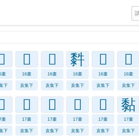
𪏮
𪏳
𪏴
䵓
𪏱
𪏲
5畫
16畫
16畫
16畫
16畫
16畫
集下
亥集下
亥集下
亥集下
亥集下
亥集下
𪏻
𪏹
𪏼
𪏷
𪏸
黏
7畫
17畫
17畫
17畫
17畫
17畫
集下
亥集下
亥集下
亥集下
亥集下
亥集下