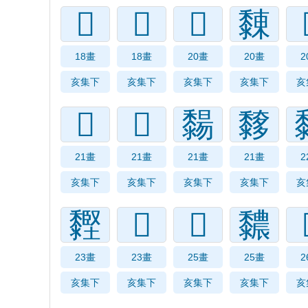
𪐀
𪏿
𪐄
䵔
18畫
18畫
20畫
20畫
2
亥集下
亥集下
亥集下
亥集下
亥
𪐉
𪐇
䵘
䵙
21畫
21畫
21畫
21畫
2
亥集下
亥集下
亥集下
亥集下
亥
䵛
𪐏
𪐑
䵜
23畫
23畫
25畫
25畫
2
亥集下
亥集下
亥集下
亥集下
亥