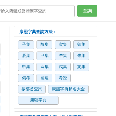
查詢
康熙字典查詢方法：
子集
醜集
寅集
卯集
辰集
巳集
午集
未集
申集
酉集
戌集
亥集
備考
補遺
考證
按部首查詢
康熙字典起名大全
康熙字典