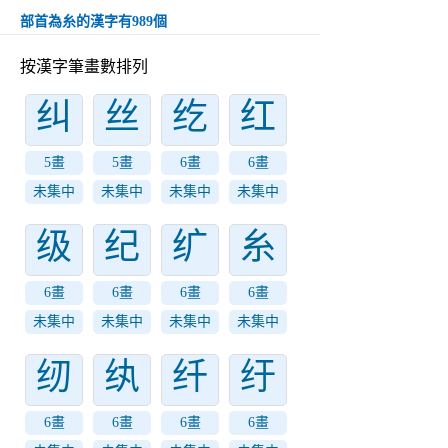
部首為糸的漢字有989個
按漢字筆畫數排列
纠
丝
纥
红
5畫
5畫
6畫
6畫
未集中
未集中
未集中
未集中
级
纪
纩
糸
6畫
6畫
6畫
6畫
未集中
未集中
未集中
未集中
纫
纨
纤
纡
6畫
6畫
6畫
6畫