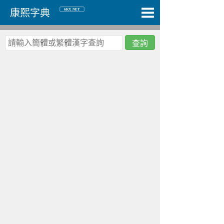
6KX.NET
康熙字典
查詢