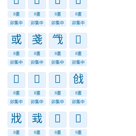
𢦢
𢦡
𢦛
𢦚
8畫
8畫
8畫
8畫
卯集中
卯集中
卯集中
卯集中
或
戔
㦰
𢦜
8畫
8畫
8畫
8畫
卯集中
卯集中
卯集中
卯集中
𢦝
𢦞
𢦟
戗
8畫
8畫
8畫
8畫
卯集中
卯集中
卯集中
卯集中
戕
㦱
𢦠
𢦪
8畫
8畫
8畫
9畫