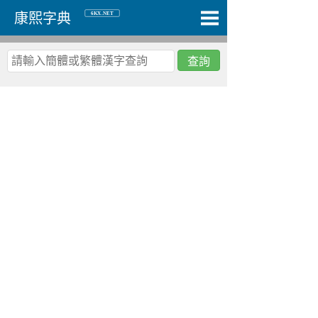
6KX.NET
康熙字典
查詢