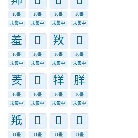
䍨
𦍜
𦍭
𦍙
10畫
10畫
10畫
10畫
未集中
未集中
未集中
未集中
羞
𦍗
䍩
𦍛
10畫
10畫
10畫
10畫
未集中
未集中
未集中
未集中
羐
𦍘
䍧
羘
10畫
10畫
10畫
10畫
未集中
未集中
未集中
未集中
羝
𦍫
𦍦
𦍪
11畫
11畫
11畫
11畫