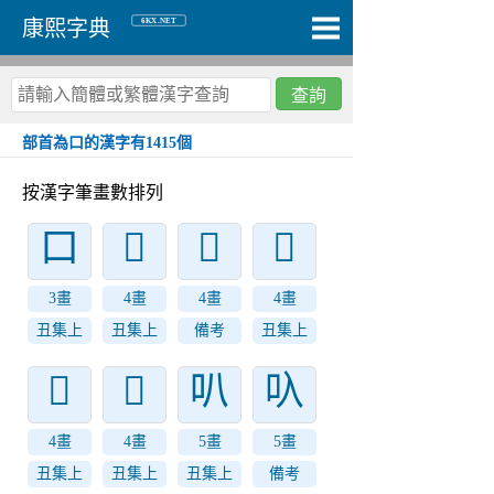
6KX.NET
康熙字典
查詢
部首為口的漢字有1415個
按漢字筆畫數排列
口
𠮚
𠮞
𠮜
3畫
4畫
4畫
4畫
丑集上
丑集上
備考
丑集上
𠮙
𠮛
叭
叺
4畫
4畫
5畫
5畫
丑集上
丑集上
丑集上
備考