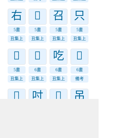
右
𠮢
召
只
5畫
5畫
5畫
5畫
丑集上
丑集上
丑集上
丑集上
𠮡
𠮭
吃
𠯀
5畫
6畫
6畫
6畫
丑集上
丑集上
丑集上
備考
𠯂
吋
𠯈
吊
6畫
6畫
6畫
6畫
備考
丑集上
補遺
丑集上
㕨
各
𠮮
合