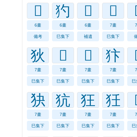
𤜩
犳
𤜮
𤜱
6畫
6畫
6畫
7畫
備考
巳集下
補遺
巳集下
狄
𤝠
𤜸
犿
7畫
7畫
7畫
7畫
巳集下
巳集下
巳集下
巳集下
巳
㹟
犺
狂
狅
7畫
7畫
7畫
7畫
巳集下
巳集下
巳集下
巳集下
巳