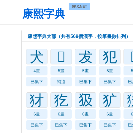
6KX.NET
康熙字典
康熙字典犬部（共有569個漢字，按筆畫數排列）
犬
𡗜
犮
犯
4畫
5畫
5畫
5畫
巳集下
補遺
巳集下
巳集下
巳
犲
犵
𤜯
犷
6畫
6畫
6畫
6畫
巳集下
巳集下
巳集下
巳集下
巳