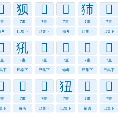
𤝈
狈
𤜻
𤜧
犻
𤜼
7畫
7畫
7畫
7畫
7畫
7畫
備考
巳集下
巳集下
備考
巳集下
巳集下
𤝑
犼
𤜷
𤝃
𤜰
𤝙
7畫
7畫
7畫
7畫
7畫
7畫
集下
巳集下
巳集下
備考
巳集下
巳集下
𤜶
𤝄
𤜽
狃
𤝍
𤜳
7畫
7畫
7畫
7畫
7畫
7畫
集下
備考
巳集下
巳集下
補遺
巳集下