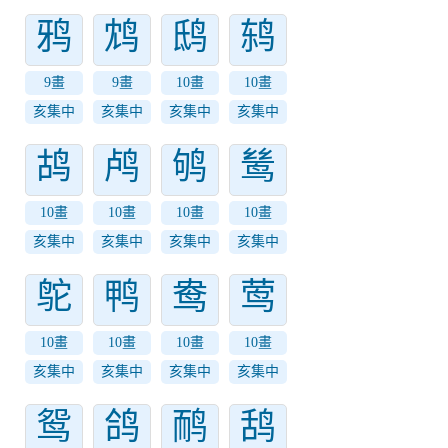
鸦
鸩
鸱
鸫
9畫
9畫
10畫
10畫
亥集中
亥集中
亥集中
亥集中
鸪
鸬
鸲
鸶
10畫
10畫
10畫
10畫
亥集中
亥集中
亥集中
亥集中
鸵
鸭
鸯
莺
10畫
10畫
10畫
10畫
亥集中
亥集中
亥集中
亥集中
鸳
鸽
鸸
鸹